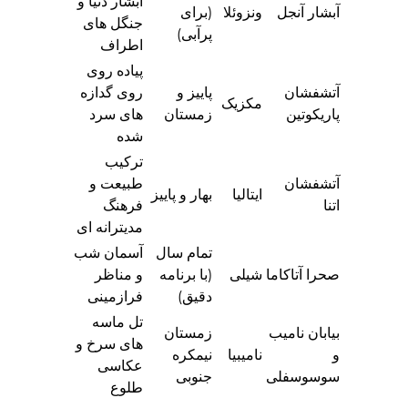
آبشار دنیا و
آبشار آنجل
ونزوئلا
(برای
جنگل های
پرآبی)
اطراف
پیاده روی
آتشفشان
پاییز و
روی گدازه
مکزیک
پاریکوتین
زمستان
های سرد
شده
ترکیب
آتشفشان
طبیعت و
ایتالیا
بهار و پاییز
اتنا
فرهنگ
مدیترانه ای
تمام سال
آسمان شب
صحرا آتاکاما
شیلی
(با برنامه
و مناظر
دقیق)
فرازمینی
تل ماسه
بیابان نامیب
زمستان
های سرخ و
و
نامیبیا
نیمکره
عکاسی
سوسوسفلی
جنوبی
طلوع