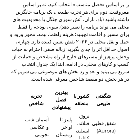
را بر اساس «فصل مناسب» انتخاب کنید، نه بر اساس
معروفیت. دوم برای هر تجربه طبیعی، یک برنامه جایگزین
داشته باشید (باد، باران، آتش سوزی جنگل یا محدودیت های
محلی می تواند برنامه را تغییر دهد). سوم، بودجه را فقط
برای مسیر و اقامت نچینید؛ هزینه راهنما، بیمه، مجوز ورود و
حمل و نقل محلی در ۲۰۲۶ نقش تعیین کننده دارد. چهارم،
اصول حداقل اثر را جدی بگیرید: زباله صفر، احترام به حیات
وحش، پرهیز از مسیرهای خارج از راه مشخص و حمایت از
کسب و کارهای محلی. در ادامه، ابتدا یک جدول انتخاب
سریع می بینید و بعد وارد بخش های موضوعی می شویم که
در هر بخش، دو مقصد شاخص معرفی شده است.
بهترین
شگفتی
کشور یا
تجربه
فصل
طبیعی
منطقه
شاخص
پیشنهادی
نروژ،
پاییز تا
آسمان شب
شفق قطبی
فنلاند،
اواخر
و عکاسی
(Aurora)
ایسلند،
زمستان
نجومی
کانادا