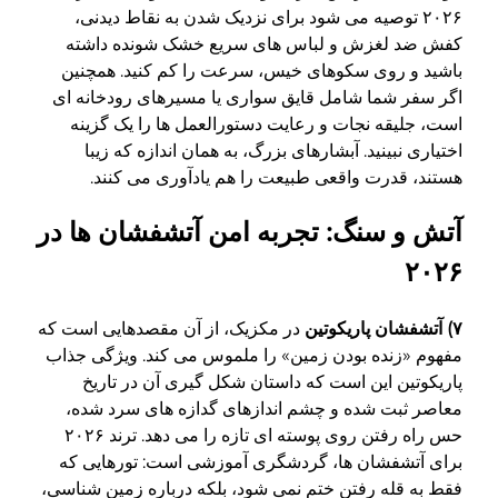
۲۰۲۶ توصیه می شود برای نزدیک شدن به نقاط دیدنی،
کفش ضد لغزش و لباس های سریع خشک شونده داشته
باشید و روی سکوهای خیس، سرعت را کم کنید. همچنین
اگر سفر شما شامل قایق سواری یا مسیرهای رودخانه ای
است، جلیقه نجات و رعایت دستورالعمل ها را یک گزینه
اختیاری نبینید. آبشارهای بزرگ، به همان اندازه که زیبا
هستند، قدرت واقعی طبیعت را هم یادآوری می کنند.
آتش و سنگ: تجربه امن آتشفشان ها در
۲۰۲۶
۷) آتشفشان پاریکوتین
در مکزیک، از آن مقصدهایی است که
مفهوم «زنده بودن زمین» را ملموس می کند. ویژگی جذاب
پاریکوتین این است که داستان شکل گیری آن در تاریخ
معاصر ثبت شده و چشم اندازهای گدازه های سرد شده،
حس راه رفتن روی پوسته ای تازه را می دهد. ترند ۲۰۲۶
برای آتشفشان ها، گردشگری آموزشی است: تورهایی که
فقط به قله رفتن ختم نمی شود، بلکه درباره زمین شناسی،