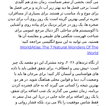
می کنند، بخشی از سفر شماست. زمان بندی هم کلیدی
است؛ برخی فصل ها دید بهتر زیر آب دارند و برخی فصل ها
برای موج و باد مناسب تر هستند. برای بسیاری از مسافران،
تجربه ترکیبی بهترین گزینه است: یک روز روی آب برای دیدن
صخره ها، یک روز در جزایر نزدیک برای پیاده روی و آشنایی
با اکوسیستم های ساحلی. اگر دنبال مرجع عمومی برای
شناخت فهرست شگفتی های طبیعی و مقایسه آن ها
هستید، می توانید به این منبع انگلیسی مراجعه کنید:
WorldAtlas: The 7 Natural Wonders Of The
.
World
از نگاه ترندهای ۲۰۲۶، وجه مشترک این دو مقصد یک چیز
است: «پیش بینی و انعطاف». برای شفق قطبی باید با داده
های هواشناسی و آسمان کار کنید؛ برای مرجان ها باید با
وضعیت آب، دما و قوانین محلی هماهنگ شوید. در هر دو،
بهترین نتیجه را کسانی می گیرند که به جای فشرده کردن
برنامه، زمان تنفس می گذارند: یک شب اضافه برای شفق،
یا یک روز اضافه برای جابه جایی در دریا. این مدل سفر نه
فقط شانس موفقیت را بالا می برد، بلکه فشار روانی و