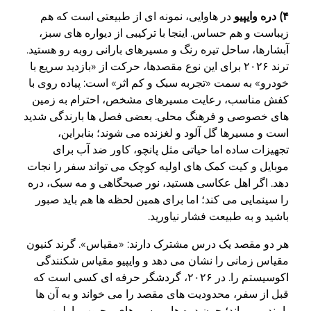
۴) دره وایپیو
در هاوایی، نمونه ای از طبیعتی است که هم
زیباست و هم حساس. اینجا با ترکیبی از دیواره های سبز،
آبشارها، ساحل تیره رنگ و مسیرهای بارانی روبه رو هستید.
ترند ۲۰۲۶ برای این نوع مقصدها، حرکت از «بازدید سریع با
خودرو» به سمت «تجربه سبک و کم اثر» است: پیاده روی با
کفش مناسب، رعایت مسیرهای مشخص، احترام به زمین
های خصوصی و فرهنگ محلی. بعضی فصل ها بارندگی شدید
است و مسیرها گل آلود و لغزنده می شوند؛ بنابراین،
تجهیزات ساده اما حیاتی مثل پانچو، کاور ضد آب برای
موبایل و کیت کمک های اولیه کوچک می تواند سفر را نجات
دهد. اگر اهل عکاسی هستید، نور صبحگاهی و مه سبک، دره
را سینمایی می کند؛ اما برای همین لحظه ها هم باید صبور
باشید و به طبیعت فشار نیاورید.
هر دو مقصد یک درس مشترک دارند: «مقیاس». گرند کنیون
مقیاس زمانی را نشان می دهد و وایپیو مقیاس شکنندگی
اکوسیستم را. در ۲۰۲۶، گردشگر حرفه ای کسی است که
قبل از سفر، محدودیت های مقصد را می خواند و به آن ها
پایبند می ماند؛ چون دره ها و مسیرهای محبوب، اولین