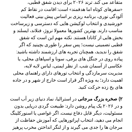
متقاعد می کند. ترند ۲۰۲۶ برای دیدن شفق قطبی،
«سفرهای کوتاه اما هدفمند» است: اقامت در نقاط کم
آلودگی نوری، برنامه ریزی بر اساس پیش بینی فعالیت
خورشیدی و انتخاب لوکیشن هایی که دسترسی و زیرساخت
مناسب دارند. بهترین کشورها معمولا نروژ، فنلاند، ایسلند و
بخش هایی از کانادا هستند. نکته مهم این است که شفق
قطبی تضمینی نیست؛ پس سفر را طوری بچینید که اگر
شفق را ندیدید، همچنان تجربه های ارزشمند داشته باشید:
پیاده روی در جنگل های برفی، سونا و اسپاهای محلی، یا
عکاسی از آسمان شب. از نظر ایمنی، لباس لایه لایه،
مدیریت سرمازدگی و انتخاب تورهای دارای راهنمای محلی
اهمیت دارد؛ به ویژه اگر قرار است خارج از شهر و در جاده
های یخ زده حرکت کنید.
۲) صخره بزرگ مرجانی
در استرالیا، نماد دنیای زیر آب است
و در ۲۰۲۶ یک پیام روشن دارد: طبیعت گردی دریایی بدون
مسئولیت، دیگر قابل دفاع نیست. اگر غواصی یا اسنورکلینگ
انجام می دهید، انتخاب اپراتورهایی که آموزش حفاظت از
مرجان ها را جدی می گیرند و از لنگر انداختن مخرب پرهیز