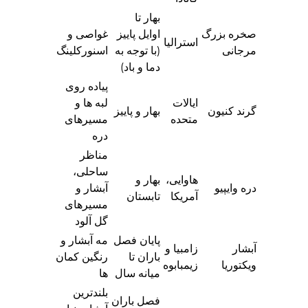
بهار تا
صخره بزرگ
اوایل پاییز
غواصی و
استرالیا
مرجانی
(با توجه به
اسنورکلینگ
دما و باد)
پیاده روی
ایالات
لبه ها و
گرند کنیون
بهار و پاییز
متحده
مسیرهای
دره
مناظر
ساحلی،
هاوایی،
بهار و
دره وایپیو
آبشار و
آمریکا
تابستان
مسیرهای
گل آلود
پایان فصل
مه آبشار و
آبشار
زامبیا و
باران تا
رنگین کمان
ویکتوریا
زیمبابوه
میانه سال
ها
بلندترین
فصل باران