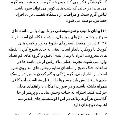
که گردشگر فکر می کند چون هوا گرم است، شب هم گرم
می ماند؛ در حالی که شب های کویر می تواند سرد باشد.
لباس گرم سبک و مراقبت از دستگاه تنفسی برای افراد
حساس، توصیه می شود.
۱۰) بیابان نامیب و سوسوسفلی
در نامیبیا، با تل ماسه های
سرخ و چشم اندازهای مینیمال، بهشت عکاسان است. ترند
۲۰۲۶ در این مقصد، سفرهای طلوع محور و کمپ های
کوچک با رویکرد پایدار است؛ یعنی به جای شلوغ کردن نقطه
های معروف، افراد با زمان بندی دقیق و گروه های کم تعداد
وارد می شوند. تجربه اصلی، بالا رفتن از تل ماسه ها در
ساعات خنک صبح و تماشای سایه روشن های تند روی شن
است. از نظر ایمنی، گرمازدگی و گم کردن مسیر دو ریسک
جدی هستند؛ پس باید مسیرها را از قبل بشناسید، آب کافی
همراه داشته باشید و در صورت امکان با راهنمای محلی
حرکت کنید. احترام به حیات وحش بیابانی و پرهیز از جا
گذاشتن هرگونه زباله، در این اکوسیستم های کندترمیم،
اهمیت دوچندان دارد.
کویرها در ۲۰۲۶ فقط یک مقصد نیستند، یک سبک سفرند: