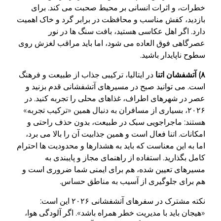
خطرات، و اثرات انسانی بر محیط صحبت می کند. برای
بازدید، کفش مناسب و محافظت در برابر گرد و خاک اهمیت
دارد. اگر اهل عکاسی هستید، بافت سنگ ها در نور
عصرگاهی فوق العاده می شود، اما باید مراقب لغزش روی
سطوح ناپایدار باشید.
۸) آتشفشان اتنا
در ایتالیا، ترکیبی جذاب از طبیعت و فرهنگ
است. می توانید صبح در مسیرهای آتشفشانی قدم بزنید و
عصر در شهرهای اطراف، غذاهای محلی را تجربه کنید. در
۲۰۲۶، بسیاری از مسافران به دنبال همین «ترکیب تجربه»
هستند: ماجراجویی سبک در طبیعت، بدون حذف راحتی و
امکانات. اتنا فعال است و همین جذابیت آن را بالا می برد،
اما به این معناست که باید به هشدارها و محدودیت ها احترام
کامل بگذارید. استفاده از راهنمای مجاز و پایبندی به
مسیرهای تعیین شده، هم برای ایمنی شما ضروری است و
هم برای جلوگیری از آسیب به مناطق حساس.
نکته مشترک در سفرهای آتشفشانی ۲۰۲۶ این است:
«هیجان باید با مدیریت خطر همراه باشد». اگر آلودگی هوا،