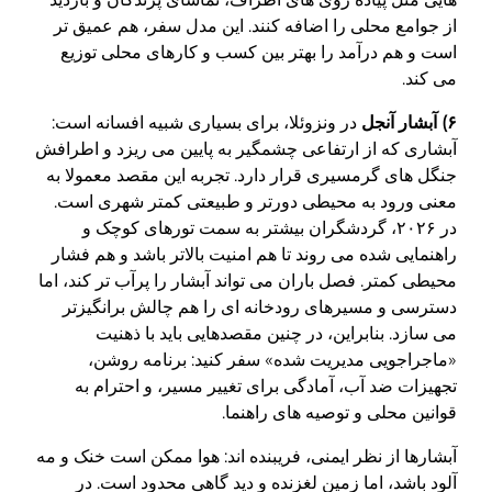
از جوامع محلی را اضافه کنند. این مدل سفر، هم عمیق تر
است و هم درآمد را بهتر بین کسب و کارهای محلی توزیع
می کند.
۶) آبشار آنجل
در ونزوئلا، برای بسیاری شبیه افسانه است:
آبشاری که از ارتفاعی چشمگیر به پایین می ریزد و اطرافش
جنگل های گرمسیری قرار دارد. تجربه این مقصد معمولا به
معنی ورود به محیطی دورتر و طبیعتی کمتر شهری است.
در ۲۰۲۶، گردشگران بیشتر به سمت تورهای کوچک و
راهنمایی شده می روند تا هم امنیت بالاتر باشد و هم فشار
محیطی کمتر. فصل باران می تواند آبشار را پرآب تر کند، اما
دسترسی و مسیرهای رودخانه ای را هم چالش برانگیزتر
می سازد. بنابراین، در چنین مقصدهایی باید با ذهنیت
«ماجراجویی مدیریت شده» سفر کنید: برنامه روشن،
تجهیزات ضد آب، آمادگی برای تغییر مسیر، و احترام به
قوانین محلی و توصیه های راهنما.
آبشارها از نظر ایمنی، فریبنده اند: هوا ممکن است خنک و مه
آلود باشد، اما زمین لغزنده و دید گاهی محدود است. در