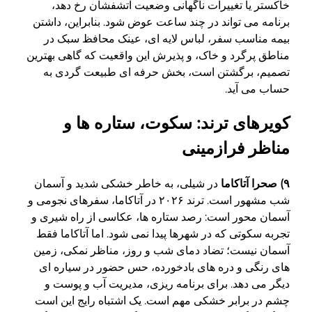
خاکستر یا تغییرات ناگهانی وضعیت آتشفشان رخ دهد،
برنامه می تواند در چند ساعت عوض شود. بنابراین، داشتن
بیمه مناسب سفر، لباس لایه ای، عینک محافظ سبک در
مناطق پرگرد و خاک، و پذیرش این واقعیت که گاهی بهترین
تصمیم، برگشتن است، بخش حرفه ای طبیعت گردی به
حساب می آید.
کویرهای ترند: سکوت، ستاره ها و
مناظر فرازمینی
۹) صحرا آتاکاما
در شیلی، به خاطر خشکی شدید و آسمان
شب مشهور است. ترند ۲۰۲۶ در آتاکاما، سفرهای نجومی و
آسمان محور است: رصد ستاره ها، عکاسی از راه شیری و
تجربه سکوتی که در شهرها پیدا نمی شود. اما آتاکاما فقط
آسمان نیست؛ تضاد دمای شب و روز، مناظر نمکی، زمین
های رنگی و دره های بادخورده، حس حضور در سیاره ای
دیگر می دهد. برای برنامه ریزی، مدیریت آب و پوست و
چشم در برابر خشکی مهم است. یک اشتباه رایج این است