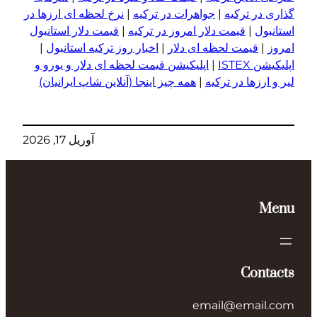
گذاری در ترکیه
|
جواهرات در ترکیه
|
نرخ لحظه ای ارزها در
استانبول
|
قیمت دلار امروز در ترکیه
|
قیمت دلار استانبول
امروز
|
قیمت لحظه ای دلار
|
اخبار روز ترکیه استانبول
|
اپلیکیشن ISTEX
|
اپلیکیشن قیمت لحظه ای دلار و یورو و
لیر و ا
ر
زها در ترکیه
|
همه چیز اینجا (آنلاین شاپ ایرانیان)
آوریل 17, 2026
Menu
Contacts
email@email.com