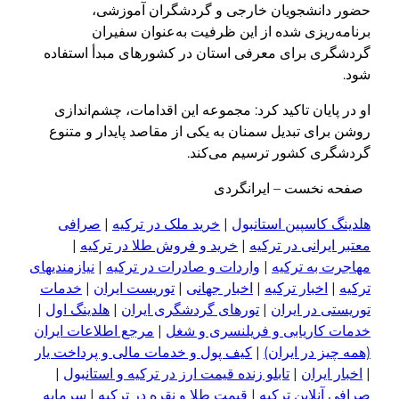
حضور دانشجویان خارجی و گردشگران آموزشی،
برنامه‌ریزی شده از این ظرفیت به‌عنوان سفیران
گردشگری برای معرفی استان در کشورهای مبدأ استفاده
شود.
او در پایان تاکید کرد: مجموعه این اقدامات، چشم‌اندازی
روشن برای تبدیل سمنان به یکی از مقاصد پایدار و متنوع
گردشگری کشور ترسیم می‌کند.
صفحه نخست – ایرانگردی
هلدینگ کاسپین استانبول
|
خرید ملک در ترکیه
|
صرافی
معتبر ایرانی در ترکیه
|
خرید و فروش طلا در ترکیه
|
مهاجرت به ترکیه
|
واردات و صادرات در ترکیه
|
نیازمندیهای
ترکیه
|
اخبار ترکیه
|
اخبار جهانی
|
توریست ایران
|
خدمات
توریستی در ایران
|
تورهای گردشگری ایران
|
هلدینگ اول
|
خدمات کاریابی و فریلنسری و شغل
|
مرجع اطلاعات ایران
(همه چیز در ایران)
|
کیف پول و خدمات مالی و پرداخت یار
|
اخبار ایران
|
تابلو زنده قیمت ارز در ترکیه و استانبول
|
صرافی آنلاین ترکیه
|
قیمت طلا و نقره در ترکیه
|
سرمایه