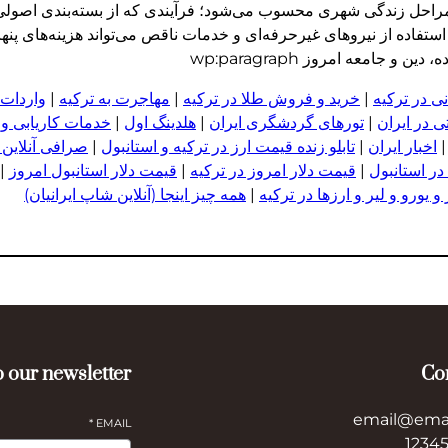
 مراحل زندگی شهری محسوب می‌شود؛ فرآیندی که از بسته‌بندی اصولی 
 استفاده از نیروهای غیرحرفه‌ای و خدمات ناقص می‌تواند هزینه‌های پنه
جامعه امروز wp:paragraph
ی در ترکیه
|
خرید و فروش طلا در ترکیه
|
مهاجرت به ترکیه
|
واردات 
 در ایران
|
تورهای گردشگری ایران
|
هلدینگ اول
|
خدمات کاریابی و
اخبار ایران
|
تابلو زنده قیمت ارز در ترکیه و استانبول
|
صرافی آنلاین 
در استانبول
|
قیمت دلار امروز در ترکیه
|
قیمت دلار استانبول امروز
|
 یورو و لیر و ا
ر
زها در ترکیه
|
همه چیز اینجا (آنلاین شاپ ایرانیان)
 our newsletter
Co
email@ema
*
EMAIL