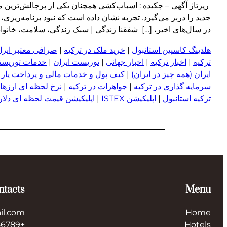
رپرتاژ آگهی – چکیده : اسباب‌کشی همچنان یکی از پرچالش‌ترین
جدید را دربر می‌گیرد. تجربه نشان داده است که نبود برنامه‌ریزی،
در سال‌های اخیر، […] شفقنا زندگی | سبک زندگی، سلامت، خانواده، دین و 
هلدینگ کاسپین استانبول
|
خرید ملک در ترکیه
|
صرافی معتبر ایران
ترکیه
|
اخبار ترکیه
|
اخبار جهانی
|
توریست ایران
|
خدمات توریستی
ایران (همه چیز در ایران)
|
کیف پول و خدمات مالی و پرداخت یار
|
سرمایه گذاری در ترکیه
|
جواهرات در ترکیه
|
نرخ لحظه ای ارزها 
ترکیه استانبول
|
اپلیکیشن ISTEX
|
اپلیکیشن قیمت لحظه ای دلار و
ntacts
Menu
il.com
Home
+123456789
Hotels