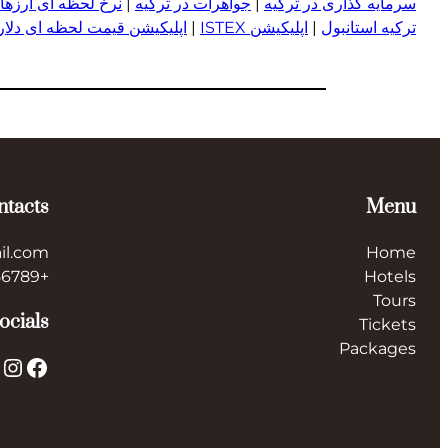
سرمایه گذاری در ترکیه
|
جواهرات در ترکیه
|
نرخ لحظه ای ارزها 
ترکیه استانبول
|
اپلیکیشن ISTEX
|
اپلیکیشن قیمت لحظه ای دلار و
ntacts
Menu
il.com
Home
+123456789
Hotels
Tours
ocials
Tickets
Packages
X
Instagram
Facebook