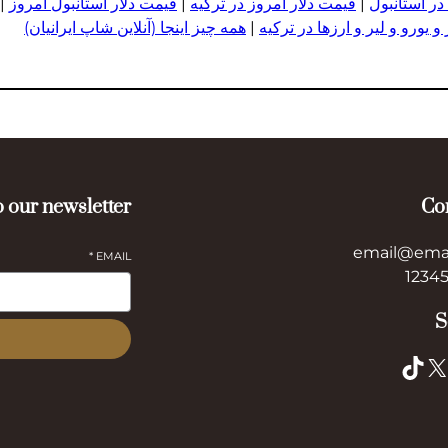
در استانبول
|
قیمت دلار امروز در ترکیه
|
قیمت دلار استانبول امروز
|
 یورو و لیر و ا
ر
زها در ترکیه
|
همه چیز اینجا (آنلاین شاپ ایرانیان)
 our newsletter
Co
email@ema
*
EMAIL
S
TikTok