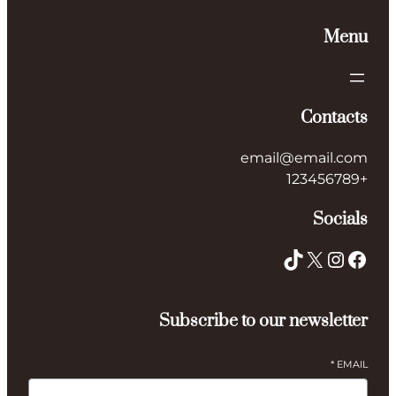
Men
Contact
email@email.co
+123456
Social
TikTok
X
Instagram
Facebo
Subscribe to our newslette
*
EMAI