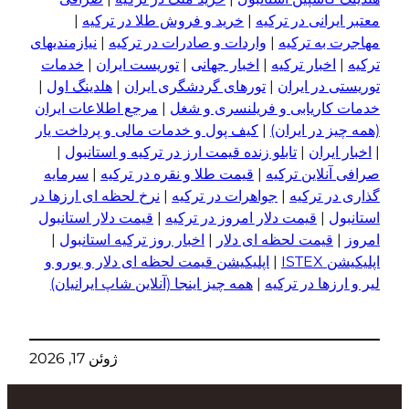
عتبر ایرانی در ترکیه
|
خرید و فروش طلا در ترکیه
|
هاجرت به ترکیه
|
واردات و صادرات در ترکیه
|
نیازمندیهای
رکیه
|
اخبار ترکیه
|
اخبار جهانی
|
توریست ایران
|
خدمات
وریستی در ایران
|
تورهای گردشگری ایران
|
هلدینگ اول
|
دمات کاریابی و فریلنسری و شغل
|
مرجع اطلاعات ایران
همه چیز در ایران)
|
کیف پول و خدمات مالی و پرداخت یار
اخبار ایران
|
تابلو زنده قیمت ارز در ترکیه و استانبول
|
رافی آنلاین ترکیه
|
قیمت طلا و نقره در ترکیه
|
سرمایه
ذاری در ترکیه
|
جواهرات در ترکیه
|
نرخ لحظه ای ارزها در
ستانبول
|
قیمت دلار امروز در ترکیه
|
قیمت دلار استانبول
مروز
|
قیمت لحظه ای دلار
|
اخبار روز ترکیه استانبول
|
پلیکیشن ISTEX
|
اپلیکیشن قیمت لحظه ای دلار و یورو و
یر و ا
ر
زها در ترکیه
|
همه چیز اینجا (آنلاین شاپ ایرانیان)
ژوئن 17, 2026