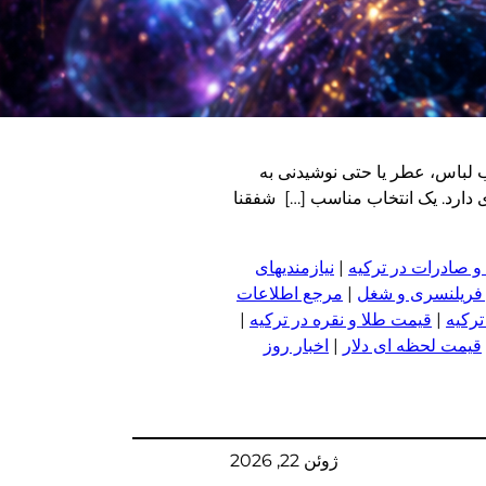
ب لباس، عطر یا حتی نوشیدنی به
 دارد. یک انتخاب مناسب […] شفقنا
و صادرات در ترکیه
|
نیازمندیهای
 فریلنسری و شغل
|
مرجع اطلاعات
ترکیه
|
قیمت طلا و نقره در ترکیه
|
قیمت لحظه ای دلار
|
اخبار روز
ژوئن 22, 2026