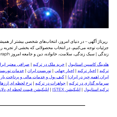
رپرتاژ آگهی – در دنیای امروز، انتخاب‌های شخصی بیشتر از همیش
جزئیات توجه می‌کنیم، در انتخاب محصولاتی که بخشی از تجربه رو
زندگی | سبک زندگی، سلامت، خانواده، دین و جامعه امروز wp:paragraph
هلدینگ کاسپین استانبول
|
خرید ملک در ترکیه
|
صرافی معتبر ایران
ترکیه
|
اخبار ترکیه
|
اخبار جهانی
|
توریست ایران
|
خدمات توریستی
ایران (همه چیز در ایران)
|
کیف پول و خدمات مالی و پرداخت یار
|
سرمایه گذاری در ترکیه
|
جواهرات در ترکیه
|
نرخ لحظه ای ارزها 
ترکیه استانبول
|
اپلیکیشن ISTEX
|
اپلیکیشن قیمت لحظه ای دلار و