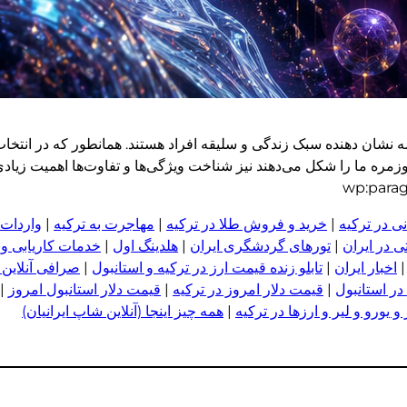
ه نشان دهنده سبک زندگی و سلیقه افراد هستند. همانطور که در انتخا
زمره ما را شکل می‌دهند نیز شناخت ویژگی‌ها و تفاوت‌ها اهمیت زیادی
ی در ترکیه
|
خرید و فروش طلا در ترکیه
|
مهاجرت به ترکیه
|
واردات 
 در ایران
|
تورهای گردشگری ایران
|
هلدینگ اول
|
خدمات کاریابی و
اخبار ایران
|
تابلو زنده قیمت ارز در ترکیه و استانبول
|
صرافی آنلاین 
در استانبول
|
قیمت دلار امروز در ترکیه
|
قیمت دلار استانبول امروز
|
 یورو و لیر و ا
ر
زها در ترکیه
|
همه چیز اینجا (آنلاین شاپ ایرانیان)