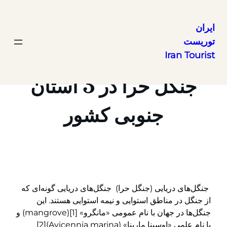
ایران
توریست
رفتن
Iran Tourist
به
محتوا
جنگل حرا در 3 استان
جنوبی کشور
جنگل‌های دریایی (جنگل حرا) جنگل‌های دریایی گونه‌ای که
از جنگل در مناطق استوایی و نیمه استوایی هستند. این
جنگل‌ها در جهان با نام عمومی «مانگرو» [1](mangrove) و
با نام علمی «اوسینا مارینا» (Avicennia marina)[2]