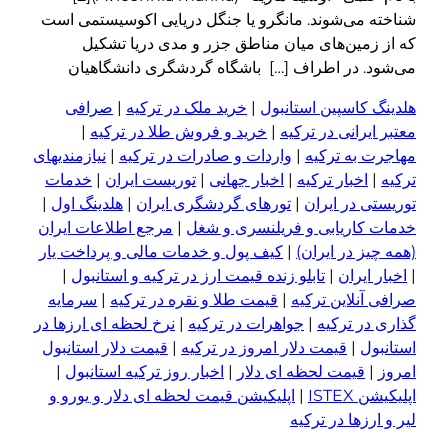
شناخته می‌شوند. مانگرو یا جنگل دریایی اکوسیستمی است
که از زمین‌های میان مناطق جزر و مدی دریا تشکیل
می‌شود. در اطراف […] باشگاه گردشگری دانشگاهیان
هلدینگ کاسپین استانبول
|
خرید ملک در ترکیه
|
صرافی
معتبر ایرانی در ترکیه
|
خرید و فروش طلا در ترکیه
|
مهاجرت به ترکیه
|
واردات و صادرات در ترکیه
|
نیازمندیهای
ترکیه
|
اخبار ترکیه
|
اخبار جهانی
|
توریست ایران
|
خدمات
توریستی در ایران
|
تورهای گردشگری ایران
|
هلدینگ اول
|
خدمات کاریابی و فریلنسری و شغل
|
مرجع اطلاعات ایران
(همه چیز در ایران)
|
کیف پول و خدمات مالی و پرداخت یار
|
اخبار ایران
|
تابلو زنده قیمت ارز در ترکیه و استانبول
|
صرافی آنلاین ترکیه
|
قیمت طلا و نقره در ترکیه
|
سرمایه
گذاری در ترکیه
|
جواهرات در ترکیه
|
نرخ لحظه ای ارزها در
استانبول
|
قیمت دلار امروز در ترکیه
|
قیمت دلار استانبول
امروز
|
قیمت لحظه ای دلار
|
اخبار روز ترکیه استانبول
|
اپلیکیشن ISTEX
|
اپلیکیشن قیمت لحظه ای دلار و یورو و
لیر و ارزها در ترکیه