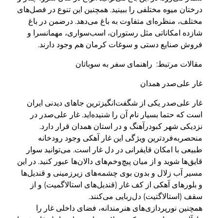
درختان میوه مختلفی را ببینید. همچنین این تنوع در فصل‌های
مختلف، منظره‌ای متفاوت به باغ می‌دهد. درضمن در باغ
شازده امکاناتی مثل رستوران، اسب‌سواری، مهمانسرا و
فروش صنایع دستی و سوغات کرمان هم وجود دارند.
مقالات مرتبط: راهنمای سفر به سوباتان
غار علی‌صدر همدان
غار علی‌صدر یکی از شگفت‌انگیزترین جاهای دیدنی ایران
است که حتما بسیار نام آن را شنیده‌اید. غار علی‌صدر در
نزدیکی شهر کبودرآهنگ و در استان همدان قرار دارد.
منحصربه‌فردترین ویژگی این غار آهکی وجود رودخانه
طبیعی با امکان قایقرانی در دل غار است. می‌توانید سوار
قایق‌ها شوید و از میان پیچ‌وخم‌های دالان‌ها عبور کنید. در این
مسیر آب زلال و بدون بوی چشمه‌های زیرزمینی و قندیل‌ها
و بلورهای آهکی از کف غار (قندیل‌های استالاگمیت) و از
سقف (استالاگتیت) دل‌ربایی می‌کنند.
همچنین نورپردازی‌های هنرمندانه، فضای داخلی غار را