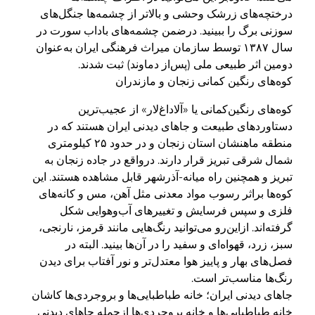
درختچه‌های زرشک وحشی و بالاتر از چشمه‌ها جنگل‌های
سوزنی برگ را ببینید. درضمن چشمه‌های باداب سورت در
سال ۱۳۸۷ توسط سازمان میراث فرهنگی ایران به‌عنوان
دومین اثر طبیعی ملی (پس‌از دماوند) ثبت شدند.
کوه‌های رنگین کمانی زنجان و مازندران
کوه‌های رنگین‌کمانی یا «آلاداغ‌لار» از عجیب‌ترین
دستاوردهای طبیعت و جاهای دیدنی ایران هستند که در
منطقه ماهنشان استان زنجان و در حدود ۲۵ کیلومتری
شمال شرقی تبریز قرار دارند. درواقع در جاده زنجان به
تبریز و همچنین راه میانه-آذرشهر قابل مشاهده هستند. این
کوه‌ها براثر رسوب مواد معدنی مثل آهن، مس و کانه‌های
فلزی و سپس فرسایش و تغییرهای آب‌وهوایی شکل
گرفته‌اند. ازاین‌رو می‌توانید رنگ‌هایی مانند قرمز، نارنجی،
سبز، زرد، قهواه‌ای و سفید را در آن‌ها بینید. البته در
فصل‌های بهار و پاییز هوا معتدل‌تر و نور آفتاب برای دیدن
رنگ‌ها مناسب‌تر است.
جاهای دیدنی ایران؛ خانه طباطبایی‌ها و بروجردی‌ها کاشان
خانه طباطبایی‌ها و خانه بروجردی‌ها ازجمله جاهای دیدنی