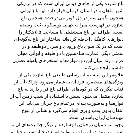
باغ شازده یکی از جاهای دیدنی ایران است که در نزدیکی
شهر ماهان و در استان کرمان قرار دارد. این باغ ایرانی
همچون نگینی سبز در دل کویر می‌درخشد. همچنین باغ
شازده در فهرست میراث جهانی یونسکو به ثبت رسیده
است. اطراف این باغ مستطیلی با مساحت ۵.۵ هکتار را
دیوارهای کاهگلی احاطه کرده‌اند. ساختار این باغ به‌گونه‌ای
است که در یک سوی باغ ورودی و سردر دوطبقه و در
سمتی دیگر، عمارت شاه‌نشین با دو طبقه و ایوانی مجلل
قرار دارند. میان این دو، فواره‌ها و استخرهای پله‌پله فضایی
دلنشین ایجاد می‌کنند.
علاوه‌بر این سیستم آب‌رسانی طبیعی باغ شازده یکی از
ویژگی‌های منحصربه‌فرد آن به شمار می‌رود. چراکه آب از
قنات تیگران که در کوه‌های اطراف باغ قرار دارند به باغ
شازده منتقل می‌شود. سپس با استفاده از شیب زمین آب از
فواره‌ها و به‌صورت پله‌ای در تمام باغ جریان می‌یابد. این
انتقال بدون پمپ و برق انجام می‌گیرد و نشانی از نبوغ
مهندسان ایران باستان است.
وجود تنوع میان درختان باغ شازده از دیگر جذابیت‌های آن به
شمار می‌رود. در این باغ می‌توانید انواع درختان سرو، چنار و