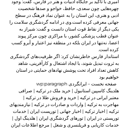
امیری با تأکید بر جایگاه ادبیات و هنر در فارس، گفت: وجود
چهره‌هایی چون سعدی، حافظ، خواجو و صدها شخصیت
ادبی و هنری، این استان را به عنوان نماد فرهنگ در سطح
جهانی معرفی کرده است.وی در ادامه گردشگری سلامت را
یکی دیگر از نقاط قوت استان دانست و گفت: شیراز به
عنوان قطب پزشکی کشور، با مراکزی چون مرکز پیوند
اعضا، نه‌تنها در ایران بلکه در منطقه نیز اعتبار و آبرو کسب
کرده است.
استاندار فارس خاطرنشان کرد: اگر ظرفیت‌های گردشگری
به ثروت تبدیل شوند، با ایجاد اشتغال و کارآفرینی، شاهد
کاهش تعداد افراد تحت پوشش نهادهای حمایتی در استان
خواهیم بود
صفحه نخست – ایرانگردی wp:paragraph
هلدینگ کاسپین استانبول | خرید ملک در ترکیه | صرافی
معتبر ایرانی در ترکیه | خرید و فروش طلا در ترکیه |
مهاجرت به ترکیه | واردات و صادرات در ترکیه | نیازمندیهای
ترکیه | اخبار ترکیه | اخبار جهانی | توریست ایران | خدمات
توریستی در ایران | تورهای گردشگری ایران | هلدینگ اول |
خدمات کاریابی و فریلنسری و شغل | مرجع اطلاعات ایران