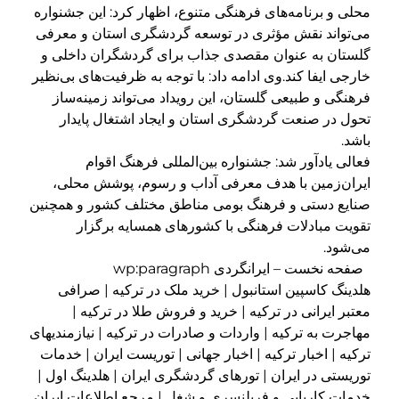
محلی و برنامه‌های فرهنگی متنوع، اظهار کرد: این جشنواره
می‌تواند نقش مؤثری در توسعه گردشگری استان و معرفی
گلستان به عنوان مقصدی جذاب برای گردشگران داخلی و
خارجی ایفا کند.وی ادامه داد: با توجه به ظرفیت‌های بی‌نظیر
فرهنگی و طبیعی گلستان، این رویداد می‌تواند زمینه‌ساز
تحول در صنعت گردشگری استان و ایجاد اشتغال پایدار
باشد.
فعالی یادآور شد: جشنواره بین‌المللی فرهنگ اقوام
ایران‌زمین با هدف معرفی آداب و رسوم، پوشش محلی،
صنایع دستی و فرهنگ بومی مناطق مختلف کشور و همچنین
تقویت مبادلات فرهنگی با کشورهای همسایه برگزار
می‌شود.
صفحه نخست – ایرانگردی wp:paragraph
هلدینگ کاسپین استانبول | خرید ملک در ترکیه | صرافی
معتبر ایرانی در ترکیه | خرید و فروش طلا در ترکیه |
مهاجرت به ترکیه | واردات و صادرات در ترکیه | نیازمندیهای
ترکیه | اخبار ترکیه | اخبار جهانی | توریست ایران | خدمات
توریستی در ایران | تورهای گردشگری ایران | هلدینگ اول |
خدمات کاریابی و فریلنسری و شغل | مرجع اطلاعات ایران