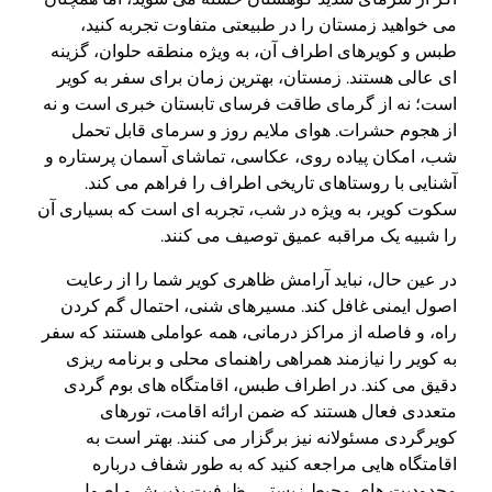
می خواهید زمستان را در طبیعتی متفاوت تجربه کنید،
طبس و کویرهای اطراف آن، به ویژه منطقه حلوان، گزینه
ای عالی هستند. زمستان، بهترین زمان برای سفر به کویر
است؛ نه از گرمای طاقت فرسای تابستان خبری است و نه
از هجوم حشرات. هوای ملایم روز و سرمای قابل تحمل
شب، امکان پیاده روی، عکاسی، تماشای آسمان پرستاره و
آشنایی با روستاهای تاریخی اطراف را فراهم می کند.
سکوت کویر، به ویژه در شب، تجربه ای است که بسیاری آن
را شبیه یک مراقبه عمیق توصیف می کنند.
در عین حال، نباید آرامش ظاهری کویر شما را از رعایت
اصول ایمنی غافل کند. مسیرهای شنی، احتمال گم کردن
راه، و فاصله از مراکز درمانی، همه عواملی هستند که سفر
به کویر را نیازمند همراهی راهنمای محلی و برنامه ریزی
دقیق می کند. در اطراف طبس، اقامتگاه های بوم گردی
متعددی فعال هستند که ضمن ارائه اقامت، تورهای
کویرگردی مسئولانه نیز برگزار می کنند. بهتر است به
اقامتگاه هایی مراجعه کنید که به طور شفاف درباره
محدودیت های محیط زیستی، ظرفیت پذیرش و اصول