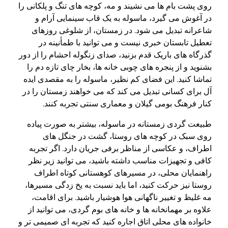
روی پشت بام ها می نشیند و مه، کوچه های تنگ و پلکانی را
در آغوش می گیرد، ماسوله به یک قاب سینمایی آرام و
شاعرانه تبدیل می شود. در زمستان، از شلوغی روزهای
تعطیل تابستان خبری نیست و می توانید با طمأنینه در
گذرگاه های باریک قدم بزنید، صدای زنگوله احشام را از دور
بشنوید و از پنجره های چوبی خانه ها، بخار چای تازه دم را
تماشا کنید. این فضای کم نظیر، ماسوله را به مقصدی ایده
آل برای کسانی تبدیل می کند که می خواهند زمستان را در
کنار فرهنگ بومی گیلان و معماری سنتی تجربه کنند.
طبیعت گردی زمستانه در ماسوله، بیشتر به صورت پیاده
روی سبک در کوچه های روستا، گشت در جنگل های
اطراف، و عکاسی از مناظر برفی جریان دارد. اگر تجربه
کافی و تجهیزات مناسب داشته باشید، می توانید زیر نظر
راهنمایان محلی، در مسیرهای کوهستانی کوتاه اطراف
روستا نیز حرکت کنید، اما باید نسبت به یخ زدگی مسیرها،
مه غلیظ و تغییر ناگهانی هوا هوشیار باشید. برای اقامت،
علاوه بر مهمانخانه ها و خانه های بوم گردی، می توانید از
خانواده های محلی اتاق اجاره کنید که تجربه ای صمیمی تر و