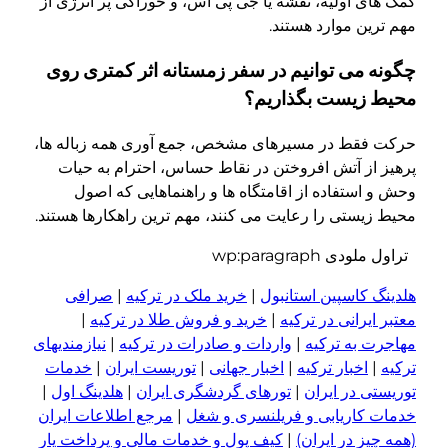
کمک های اولیه، نقشه یا جی پی اس، و خوراکی پر انرژی از
مهم ترین موارد هستند.
چگونه می توانیم در سفر زمستانه اثر کمتری روی
محیط زیست بگذاریم؟
حرکت فقط در مسیرهای مشخص، جمع آوری همه زباله ها،
پرهیز از آتش افروختن در نقاط حساس، احترام به حیات
وحش و استفاده از اقامتگاه ها و راهنماهایی که اصول
محیط زیستی را رعایت می کنند، مهم ترین راهکارها هستند.
تراول ملودی wp:paragraph
هلدینگ کاسپین استانبول
|
خرید ملک در ترکیه
|
صرافی
معتبر ایرانی در ترکیه
|
خرید و فروش طلا در ترکیه
|
مهاجرت به ترکیه
|
واردات و صادرات در ترکیه
|
نیازمندیهای
ترکیه
|
اخبار ترکیه
|
اخبار جهانی
|
توریست ایران
|
خدمات
توریستی در ایران
|
تورهای گردشگری ایران
|
هلدینگ اول
|
خدمات کاریابی و فریلنسری و شغل
|
مرجع اطلاعات ایران
(همه چیز در ایران)
|
کیف پول و خدمات مالی و پرداخت یار