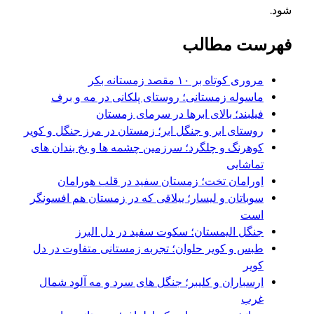
شود.
فهرست مطالب
مروری کوتاه بر ۱۰ مقصد زمستانه بکر
ماسوله زمستانی؛ روستای پلکانی در مه و برف
فیلبند؛ بالای ابرها در سرمای زمستان
روستای ابر و جنگل ابر؛ زمستان در مرز جنگل و کویر
کوهرنگ و چلگرد؛ سرزمین چشمه ها و یخ بندان های
تماشایی
اورامان تخت؛ زمستان سفید در قلب هورامان
سوباتان و لیسار؛ ییلاقی که در زمستان هم افسونگر
است
جنگل الیمستان؛ سکوت سفید در دل البرز
طبس و کویر حلوان؛ تجربه زمستانی متفاوت در دل
کویر
ارسباران و کلیبر؛ جنگل های سرد و مه آلود شمال
غرب