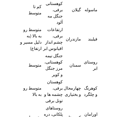
کوهستانی
کم تا
ماسوله
گیلان
برفی،
متوسط
جنگل مه
آلود
ارتفاعات
متوسط رو
برفی،
به بالا (به
فیلبند
مازندران
چشم انداز
دلیل مسیر و
اقیانوس ابر
ارتفاع)
جنگل نیمه
روستای
کوهستانی،
سمنان
متوسط
ابر
مرز جنگل
و کویر
کوهستان
کوهرنگ
چهارمحال
برفی،
متوسط رو
و چلگرد
و بختیاری
چشمه ها و
به بالا
تونل برفی
روستاهای
اورامان
پلکانی، دره