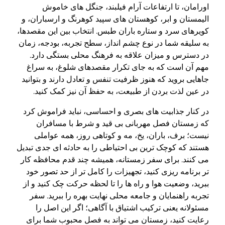
اورامان، تا ارتفاعات آرام فیلبند، جنگل های خاموش
الیمستان و ابر، کوهستان های سپید کوهرنگ و ارسباران، و
کویرهای سرد و ستاره باران طبس. انتخاب بین این مقصدها،
به سلیقه شما در نوع چشم انداز، سطح تجربه، بودجه، زمان
در دسترس و میزان علاقه به فرهنگ محلی بستگی دارد.
مهم آن است که به جای تکرار مقصدهای شلوغ، به سراغ
جاهایی بروید که هنوز ظرفیت تنفس و تعادل دارند و بتوانید
در عین لذت بردن از طبیعت، به حفظ آن نیز کمک کنید.
در کنار جذابیت های بصری و احساسی، نباید فراموش کرد
که زمستان فصل مهربانی بی قید و شرط با مسافران
نیست؛ برف، باران، یخ، مه و کوتاهی روز، همه عواملی
هستند که کوچک ترین بی احتیاطی را به حادثه ای جدی تبدیل
می کنند. برای سفر زمستانه، همیشه چند قدم محافظه کار
تر برنامه ریزی کنید، تجهیزات را کامل تر از حد تصور خود
ببرید، وضعیت هوا و راه ها را تا لحظه حرکت چک کنید و از
تجربه راهنمایان و جامعه محلی نهایت بهره را ببرید. سفر
مسئولانه یعنی ترکیب اشتیاق با آگاهی؛ اگر این اصل را
رعایت کنید، زمستان می تواند به فصل محبوب شما برای