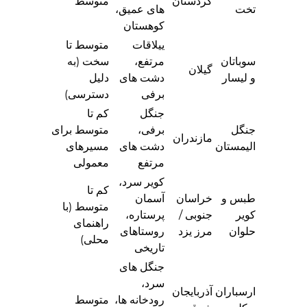
کردستان
متوسط
تخت
های عمیق،
کوهستان
ییلاقات
متوسط تا
سوباتان
مرتفع،
سخت (به
گیلان
و لیسار
دشت های
دلیل
برفی
دسترسی)
جنگل
کم تا
جنگل
برفی،
متوسط برای
مازندران
الیمستان
دشت های
مسیرهای
مرتفع
معمولی
کویر سرد،
کم تا
طبس و
خراسان
آسمان
متوسط (با
کویر
جنوبی /
پرستاره،
راهنمای
حلوان
مرز یزد
روستاهای
محلی)
تاریخی
جنگل های
سرد،
ارسباران
آذربایجان
رودخانه ها،
متوسط