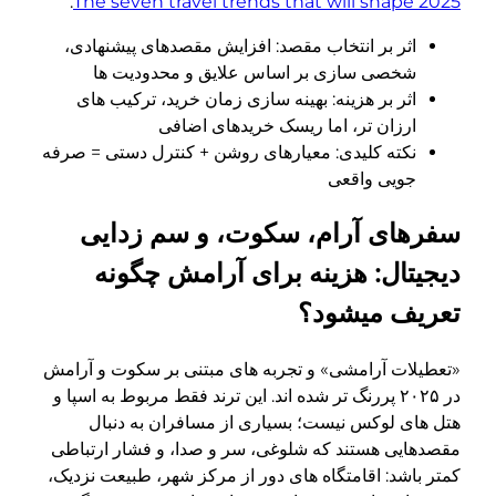
.
The seven travel trends that will shape 2025
اثر بر انتخاب مقصد: افزایش مقصدهای پیشنهادی،
شخصی سازی بر اساس علایق و محدودیت ها
اثر بر هزینه: بهینه سازی زمان خرید، ترکیب های
ارزان تر، اما ریسک خریدهای اضافی
نکته کلیدی: معیارهای روشن + کنترل دستی = صرفه
جویی واقعی
سفرهای آرام، سکوت، و سم زدایی
دیجیتال: هزینه برای آرامش چگونه
تعریف میشود؟
«تعطیلات آرامشی» و تجربه های مبتنی بر سکوت و آرامش
در ۲۰۲۵ پررنگ تر شده اند. این ترند فقط مربوط به اسپا و
هتل های لوکس نیست؛ بسیاری از مسافران به دنبال
مقصدهایی هستند که شلوغی، سر و صدا، و فشار ارتباطی
کمتر باشد: اقامتگاه های دور از مرکز شهر، طبیعت نزدیک،