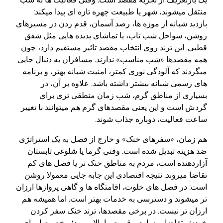
منتقل میشوند، شهر یا طبیعت چهره تازه ای پیدا میکند:
بازدید شبانه از موزه ها، رصد آسمان، قدم زدن در مسیرهای
روشن، سواحل شب تاب، یا تماشای پدیده هایی مثل شفق
قطبی. این ترند روی انتخاب مقصد تاثیر مستقیم دارد، چون
همه مقصدها «شب مناسب» ندارند. مسافران به دنبال جایی
میگردند که آلودگی نوری کمتر، امنیت شبانه بهتر، و برنامه
های رسمی شبانه بیشتر داشته باشد. علاوه بر آن، در
بسیاری از مناطق گرم، شب زمان منطقی تری برای
گردش است و این یعنی مقصدهای گرم هم میتوانند با تغییر
ساعت فعالیت، دوباره جذاب شوند.
هم زمان، «سفرهای خنک» و خارج از فصل به یک استراتژی
ضد هزینه تبدیل شده است. وقتی گرما یا شلوغی تابستان
آزاردهنده است، مردم به مناطق خنک تر یا فصل های کم
تقاضا میروند. نتیجه اقتصادی این جابه جایی معمولا روشن
است: در فصل های خلوت، اقامتگاه ها و گاهی پروازها ارزان
تر میشوند و دسترسی به خدمات بهتر است. اما همیشه هم
ارزان تر نیست. در برخی مقصدها، ترند خنک سفر کردن
خودش تقاضا میسازد و قیمت را بالا میبرد؛ مخصوصا برای