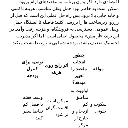
اقتصادی دارد: اگر بدون برنامه به مقصدهای آرام بروید،
ممکن است به خاطر نبود حمل ونقل مناسب، هزینه تاکسی
و جابه جایی بالا برود. پس راه حل عملی این است که قبل از
رزرو، زیرساخت ها را بررسی کنید: فاصله تا ایستگاه حمل
ونقل عمومی، دسترسی به فروشگاه، و هزینه رفت وآمد. در
این ترند، «آرامش» محصول اصلی است؛ اما اگر مدیریت
لجستیک ضعیف باشد، بودجه شما بی سروصدا نشت میکند.
چطور
انتخاب
توصیه برای
اثر رایج روی
مولفه
مقصد را
کنترل
هزینه
تغییر
بودجه
میدهد؟
اولویت به
مناطق
وسط هفته
ممکن است
سکوت و
کم
یا فصل کم
اقامت گران
خلوتی
ازدحام و
تقاضا سفر
تر شود
خارج از
کنید
مرکز