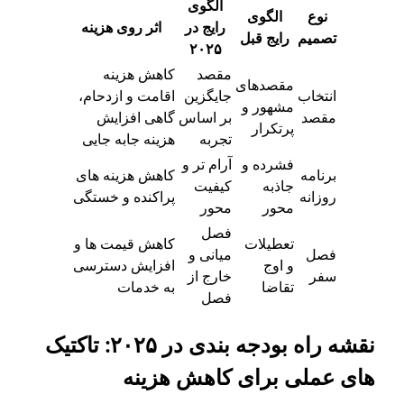
الگوی
نوع
الگوی
رایج در
اثر روی هزینه
تصمیم
رایج قبل
۲۰۲۵
مقصد
کاهش هزینه
مقصدهای
انتخاب
جایگزین
اقامت و ازدحام،
مشهور و
مقصد
بر اساس
گاهی افزایش
پرتکرار
تجربه
هزینه جابه جایی
فشرده و
آرام تر و
برنامه
کاهش هزینه های
جاذبه
کیفیت
روزانه
پراکنده و خستگی
محور
محور
فصل
تعطیلات
کاهش قیمت ها و
فصل
میانی و
و اوج
افزایش دسترسی
سفر
خارج از
تقاضا
به خدمات
فصل
نقشه راه بودجه بندی در ۲۰۲۵: تاکتیک
های عملی برای کاهش هزینه