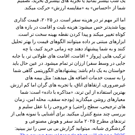
یک شب بیشتر بمانید یا تجربه های بیشتری بخرید، تصمیم
شما از «احساس» به «مقایسه ارزش» حرکت میکند.
اما اثر مهم تر در هزینه سفر است. در ۲۰۲۵، قیمت گذاری
پویا شدیدتر حس میشود: هزینه بلیت و اقامت در بازه های
کوتاه تغییر میکند و پیدا کردن نقطه بهینه سخت تر است.
ابزارهای مبتنی بر داده میتوانند الگوهای قیمت را بهتر تحلیل
کنند و به شما پیشنهاد دهند چه زمانی خرید کنید، یا چه
ترکیب هایی (پرواز + اقامت، اقامت های طولانی تر، یا جابه
جایی در وسط سفر) ارزان تر تمام میشود. در عین حال باید
حواستان به یک دام باشد: پیشنهادهای الگوریتمی گاهی شما
را به سمت خدمات اضافه هل میدهند؛ مثل بیمه های
غیرضروری، ارتقاهای اتاق، یا تجربه های گران اما کم ارزش.
بهترین استفاده از این ترند، «مذاکره با داده» است: شما
معیارهای روشن میگذارید (بودجه سقف، محله امن، زمان
های ترجیحی، سطح راحتی) و خروجی را با عقل سلیم و
بررسی چند منبع کنترل میکنید. برای آشنایی با نمونه هایی از
ترندهای مطرح ۲۰۲۵ مانند سفر و هوش مصنوعی و
گردشگری شبانه، میتوانید گزارش بی بی سی را نیز ببینید: