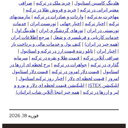
هلدینگ کاسپین استانبول
|
خرید ملک در ترکیه
|
صرافی
معتبر ایرانی در ترکیه
|
خرید و فروش طلا در ترکیه
|
مهاجرت به ترکیه
|
واردات و صادرات در ترکیه
|
نیازمندیهای
ترکیه
|
اخبار ترکیه
|
اخبار جهانی
|
توریست ایران
|
خدمات
توریستی در ایران
|
تورهای گردشگری ایران
|
هلدینگ اول
|
خدمات کاریابی و فریلنسری و شغل
|
مرجع اطلاعات ایران
(همه چیز در ایران)
|
کیف پول و خدمات مالی و پرداخت یار
|
اخبار ایران
|
تابلو زنده قیمت ارز در ترکیه و استانبول
|
صرافی آنلاین ترکیه
|
قیمت طلا و نقره در ترکیه
|
سرمایه
گذاری در ترکیه
|
جواهرات در ترکیه
|
نرخ لحظه ای ارزها در
استانبول
|
قیمت دلار امروز در ترکیه
|
قیمت دلار استانبول
امروز
|
قیمت لحظه ای دلار
|
اخبار روز ترکیه استانبول
|
اپلیکیشن ISTEX
|
اپلیکیشن قیمت لحظه ای دلار و یورو و
لیر و ا
ر
زها در ترکیه
|
همه چیز اینجا (آنلاین شاپ ایرانیان)
فوریه 18, 2026