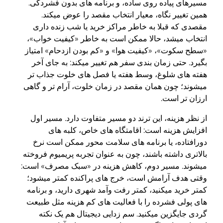
مسیرهای پیاده روی ساده، و برنامه های بدون فشردگی.
همین تغییر نگاه، معیار انتخاب مقصد را عوض میکند.
مقصدی که قبلا به خاطر مراکز خرید یا شب زنده داری
انتخاب میشد، حالا ممکن است به خاطر «کیفیت خواب»،
«سطح سکوت»، «کیفیت هوا» و «کم بودن ازدحام» امتیاز
بگیرد. حتی زمان بندی سفر هم تغییر میکند: به جای آخر
هفته های شلوغ، وسط هفته یا فصل های خلوت جذاب تر
میشوند؛ چون همان مقصد در زمان خلوت، آرام تر و گاهی
ارزان تر است.
از نظر هزینه، این ترند دو مسیر متفاوت دارد. مسیر اول
افزایش هزینه است: اقامتگاه های خاص، کلبه های
دورافتاده، یا برنامه های سلامت محور ممکن است نرخ
بالاتری داشته باشند، چون به عنوان تجربه پریمیوم فروخته
میشوند. مسیر دوم، کاهش هزینه در «سبک مصرف» است:
وقتی هدف آرامش است، خرج های پراکنده کمتر میشود؛
کمتر خرید میکنید، کمتر رفت وآمد شهری دارید، و برنامه
های پولی فشرده را با فعالیت های کم هزینه مثل طبیعت
گردی جایگزین میکنید. سم زدایی دیجیتال هم یک نکته