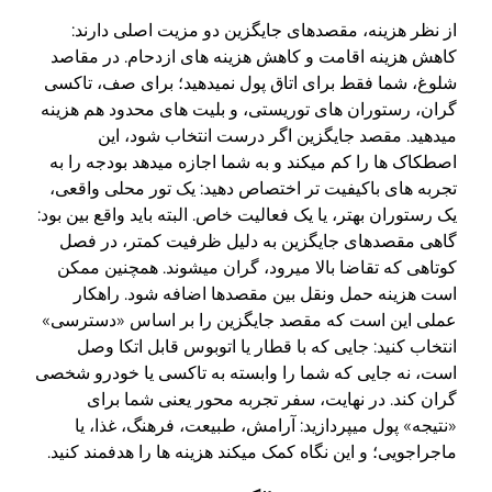
از نظر هزینه، مقصدهای جایگزین دو مزیت اصلی دارند:
کاهش هزینه اقامت و کاهش هزینه های ازدحام. در مقاصد
شلوغ، شما فقط برای اتاق پول نمیدهید؛ برای صف، تاکسی
گران، رستوران های توریستی، و بلیت های محدود هم هزینه
میدهید. مقصد جایگزین اگر درست انتخاب شود، این
اصطکاک ها را کم میکند و به شما اجازه میدهد بودجه را به
تجربه های باکیفیت تر اختصاص دهید: یک تور محلی واقعی،
یک رستوران بهتر، یا یک فعالیت خاص. البته باید واقع بین بود:
گاهی مقصدهای جایگزین به دلیل ظرفیت کمتر، در فصل
کوتاهی که تقاضا بالا میرود، گران میشوند. همچنین ممکن
است هزینه حمل ونقل بین مقصدها اضافه شود. راهکار
عملی این است که مقصد جایگزین را بر اساس «دسترسی»
انتخاب کنید: جایی که با قطار یا اتوبوس قابل اتکا وصل
است، نه جایی که شما را وابسته به تاکسی یا خودرو شخصی
گران کند. در نهایت، سفر تجربه محور یعنی شما برای
«نتیجه» پول میپردازید: آرامش، طبیعت، فرهنگ، غذا، یا
ماجراجویی؛ و این نگاه کمک میکند هزینه ها را هدفمند کنید.