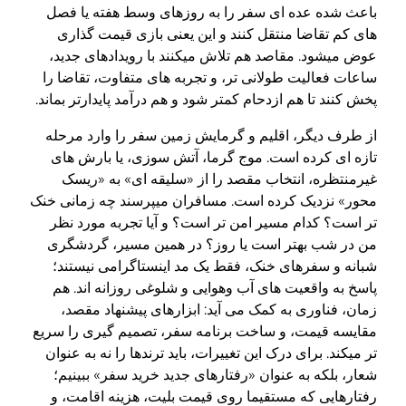
باعث شده عده ای سفر را به روزهای وسط هفته یا فصل
های کم تقاضا منتقل کنند و این یعنی بازی قیمت گذاری
عوض میشود. مقاصد هم تلاش میکنند با رویدادهای جدید،
ساعات فعالیت طولانی تر، و تجربه های متفاوت، تقاضا را
پخش کنند تا هم ازدحام کمتر شود و هم درآمد پایدارتر بماند.
از طرف دیگر، اقلیم و گرمایش زمین سفر را وارد مرحله
تازه ای کرده است. موج گرما، آتش سوزی، یا بارش های
غیرمنتظره، انتخاب مقصد را از «سلیقه ای» به «ریسک
محور» نزدیک کرده است. مسافران میپرسند چه زمانی خنک
تر است؟ کدام مسیر امن تر است؟ و آیا تجربه مورد نظر
من در شب بهتر است یا روز؟ در همین مسیر، گردشگری
شبانه و سفرهای خنک، فقط یک مد اینستاگرامی نیستند؛
پاسخ به واقعیت های آب وهوایی و شلوغی روزانه اند. هم
زمان، فناوری به کمک می آید: ابزارهای پیشنهاد مقصد،
مقایسه قیمت، و ساخت برنامه سفر، تصمیم گیری را سریع
تر میکند. برای درک این تغییرات، باید ترندها را نه به عنوان
شعار، بلکه به عنوان «رفتارهای جدید خرید سفر» ببینیم؛
رفتارهایی که مستقیما روی قیمت بلیت، هزینه اقامت، و