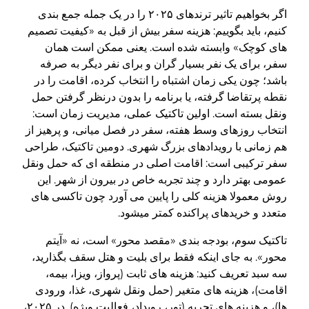
اگر بخواهیم تاثیر ترندهای ۲۰۲۵ را در یک جمله جمع بندی
کنیم، باید بگوییم: هزینه سفر بیش از قبل به «کیفیت تصمیم
های کوچک» وابسته شده است. یعنی ممکن است همان
سفر، برای یک نفر بسیار گران و برای نفر دیگر به صرفه
باشد؛ چون یکی زمان اشتباه را انتخاب کرده، اقامت را در
نقطه پرتقاضا گرفته، یا برنامه را بدون درنظر گرفتن حمل
ونقل بسته است. اولین تاکتیک عملی، مدیریت زمان است:
انتخاب روزهای وسط هفته، سفر در فصل میانی، و پرهیز از
هم زمانی با رویدادهای بزرگ شهری. دومین تاکتیک، طراحی
سفر ترکیبی است: اقامت اصلی در منطقه ای که حمل ونقل
عمومی بهتر دارد و چند تجربه خاص در بیرون از شهر. این
روش معمولا هزینه کلی را پایین می آورد چون تاکسی های
متعدد و خریدهای پراکنده کمتر میشود.
تاکتیک سوم، بودجه بندی «مقصد محور» است، نه «آیتم
محور». به جای اینکه فقط برای بلیت و هتل سقف بگذارید،
سه سبد تعریف کنید: هزینه های ثابت (پرواز، ویزا، بیمه،
اقامت)، هزینه های متغیر (حمل ونقل شهری، غذا، ورودی
ها)، و هزینه های تجربه (تور، رویداد، فعالیت ویژه). در ۲۰۲۵،