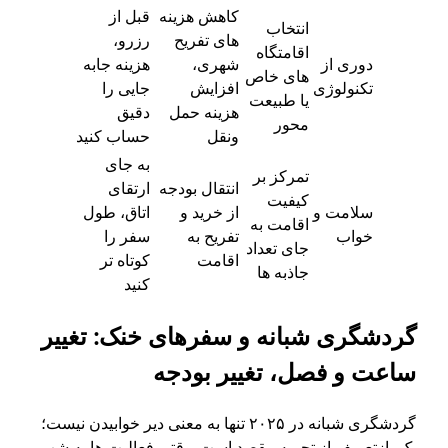
کاهش هزینه
قبل از
انتخاب
های تفریح
رزرو،
اقامتگاه
دوری از
شهری،
هزینه جابه
های خاص
تکنولوژی
افزایش
جایی را
یا طبیعت
هزینه حمل
دقیق
محور
ونقل
حساب کنید
به جای
تمرکز بر
انتقال بودجه
ارتقای
کیفیت
سلامت و
از خرید و
اتاق، طول
اقامت به
خواب
تفریح به
سفر را
جای تعداد
اقامت
کوتاه تر
جاذبه ها
کنید
گردشگری شبانه و سفرهای خنک: تغییر
ساعت و فصل، تغییر بودجه
گردشگری شبانه در ۲۰۲۵ تنها به معنی دیر خوابیدن نیست؛
یک بازتعریف از تجربه مقصد است. وقتی فعالیت ها به شب