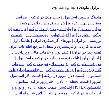
تراول ملودی wp:paragraph
هلدینگ کاسپین استانبول
|
خرید ملک در ترکیه
|
صرافی
معتبر ایرانی در ترکیه
|
خرید و فروش طلا در ترکیه
|
مهاجرت به ترکیه
|
واردات و صادرات در ترکیه
|
نیازمندیهای
ترکیه
|
اخبار ترکیه
|
اخبار جهانی
|
توریست ایران
|
خدمات
توریستی در ایران
|
تورهای گردشگری ایران
|
هلدینگ اول
|
خدمات کاریابی و فریلنسری و شغل
|
مرجع اطلاعات ایران
(همه چیز در ایران)
|
کیف پول و خدمات مالی و پرداخت یار
|
اخبار ایران
|
تابلو زنده قیمت ارز در ترکیه و استانبول
|
صرافی آنلاین ترکیه
|
قیمت طلا و نقره در ترکیه
|
سرمایه
گذاری در ترکیه
|
جواهرات در ترکیه
|
نرخ لحظه ای ارزها در
استانبول
|
قیمت دلار امروز در ترکیه
|
قیمت دلار استانبول
امروز
|
قیمت لحظه ای دلار
|
اخبار روز ترکیه استانبول
|
اپلیکیشن ISTEX
|
اپلیکیشن قیمت لحظه ای دلار و یورو و
لیر و ا
ر
زها در ترکیه
|
همه چیز اینجا (آنلاین شاپ ایرانیان)