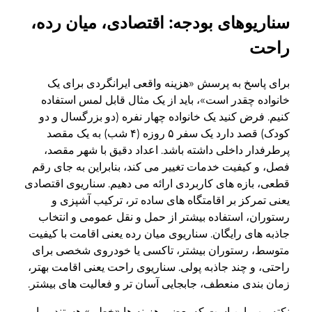
سناریوهای بودجه: اقتصادی، میان رده،
راحت
برای پاسخ به پرسش «هزینه واقعی ایرانگردی برای یک
خانواده چقدر است»، باید از یک مثال قابل لمس استفاده
کنیم. فرض کنید یک خانواده چهار نفره (دو بزرگسال و دو
کودک) قصد دارد یک سفر ۵ روزه (۴ شب) به یک مقصد
پرطرفدار داخلی داشته باشد. اعداد دقیق با شهر مقصد،
فصل، و کیفیت خدمات تغییر می کند، بنابراین به جای رقم
قطعی، بازه های کاربردی ارائه می دهیم. سناریوی اقتصادی
یعنی تمرکز بر اقامتگاه های ساده تر، ترکیب آشپزی و
رستوران، استفاده بیشتر از حمل و نقل عمومی و انتخاب
جاذبه های رایگان. سناریوی میان رده یعنی اقامت با کیفیت
متوسط، رستوران بیشتر، تاکسی یا خودروی شخصی برای
راحتی، و چند جاذبه پولی. سناریوی راحت یعنی اقامت بهتر،
زمان بندی منعطف، جابجایی آسان تر و فعالیت های بیشتر.
نکته مهم این است که بعضی هزینه ها «خطی» هستند و با