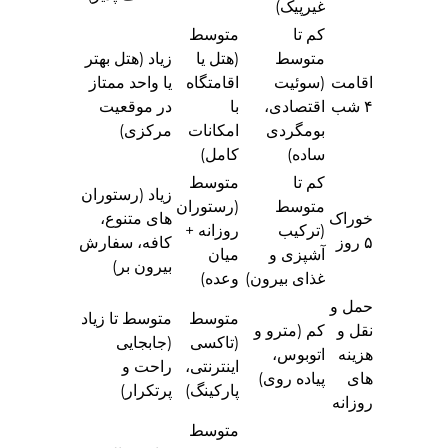
غیرپیک)
کم تا
متوسط
متوسط
(هتل یا
زیاد (هتل بهتر
اقامت
(سوئیت
اقامتگاه
یا واحد ممتاز
۴ شب
اقتصادی،
با
در موقعیت
بومگردی
امکانات
مرکزی)
ساده)
کامل)
کم تا
متوسط
زیاد (رستوران
متوسط
(رستوران
خوراک
های متنوع،
(ترکیب
روزانه +
۵ روز
کافه، سفارش
آشپزی و
میان
بیرون بر)
غذای بیرون)
وعده)
حمل و
متوسط
متوسط تا زیاد
نقل و
کم (مترو و
(تاکسی
(جابجایی
هزینه
اتوبوس،
اینترنتی،
راحت و
های
پیاده روی)
پارکینگ)
پرتکرار)
روزانه
متوسط