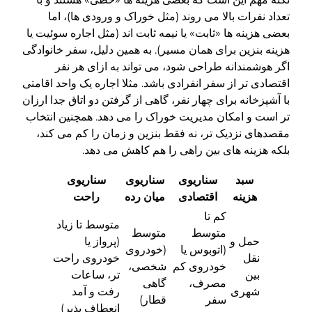
تعداد نفرات بالا می روند (مثل خوراک و ورودی ها)، اما
بعضی هزینه ها «ثابت» یا نیمه ثابت اند (مثل اجاره سوئیت یا
هزینه بنزین برای همان مسیر). به همین دلیل، سفر خانوادگی
اگر هوشمندانه طراحی شود، می تواند به ازای هر نفر
اقتصادی تر از سفر انفرادی باشد. مثلا اجاره یک واحد اقامتی
با آشپزخانه برای چهار نفر، گاهی از گرفتن دو اتاق جدا ارزان
تر است و امکان مدیریت خوراک را می دهد. همچنین انتخاب
مقصدهای نزدیک تر، نه فقط بنزین و زمان را کم می کند،
بلکه هزینه های بین راهی را هم کاهش می دهد.
سبد
سناریوی
سناریوی
سناریوی
هزینه
اقتصادی
میان رده
راحت
کم تا
متوسط تا زیاد
متوسط
متوسط
حمل و
(پرواز یا
(اتوبوس یا
(خودروی
نقل
خودروی راحت
خودروی کم
شخصی،
بین
تر، ساعات
مصرف،
گاهی
شهری
رفت و آمد
سفر
قطار)
انعطاف پذیر)