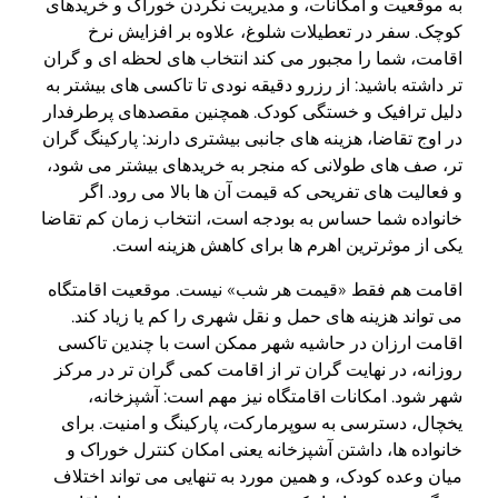
به موقعیت و امکانات، و مدیریت نکردن خوراک و خریدهای
کوچک. سفر در تعطیلات شلوغ، علاوه بر افزایش نرخ
اقامت، شما را مجبور می کند انتخاب های لحظه ای و گران
تر داشته باشید: از رزرو دقیقه نودی تا تاکسی های بیشتر به
دلیل ترافیک و خستگی کودک. همچنین مقصدهای پرطرفدار
در اوج تقاضا، هزینه های جانبی بیشتری دارند: پارکینگ گران
تر، صف های طولانی که منجر به خریدهای بیشتر می شود،
و فعالیت های تفریحی که قیمت آن ها بالا می رود. اگر
خانواده شما حساس به بودجه است، انتخاب زمان کم تقاضا
یکی از موثرترین اهرم ها برای کاهش هزینه است.
اقامت هم فقط «قیمت هر شب» نیست. موقعیت اقامتگاه
می تواند هزینه های حمل و نقل شهری را کم یا زیاد کند.
اقامت ارزان در حاشیه شهر ممکن است با چندین تاکسی
روزانه، در نهایت گران تر از اقامت کمی گران تر در مرکز
شهر شود. امکانات اقامتگاه نیز مهم است: آشپزخانه،
یخچال، دسترسی به سوپرمارکت، پارکینگ و امنیت. برای
خانواده ها، داشتن آشپزخانه یعنی امکان کنترل خوراک و
میان وعده کودک، و همین مورد به تنهایی می تواند اختلاف