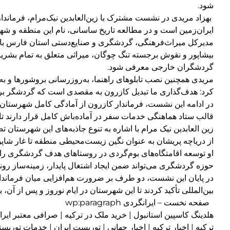
شود.
بهزاد مریدی در نشست مشترک با زین‌العابدین نیک‌مرام، فرماندار
ایران‌زمین است و در مطالعه تاریخ ساسانی، نام این منطقه و شهر
مدیرکل میراث‌فرهنگی، گردشگری و صنایع‌دستی استان فارس با
بیشاپور و نقوش برجسته تنگ چوگان، میراثی متعلق به تمام بشریت ا
گردشگران خارجی معرفی شود.
مریدی همچنین نصب تابلوهای راهنما، به‌روزرسانی بروشورها و به
کرد: هدف‌گذاری ما تبدیل کازرون به مقصدی است که گردشگر برای
در ادامه این نشست، فرماندار کازرون از آمادگی کامل شهرستان 
قالب ستاد هماهنگی خدمات سفر در آماده‌باش کامل قرار دارند تا
زین العابدین نیک مرام با اشاره به تنوع جاذبه‌های این شهرستان
از دریاچه پریشان به عنوان نگین زیست‌محیطی منطقه تا غار شاپ
او توسعه اقامتگاه‌های بوم‌گردی در روستاهای هدف گردشگری را 
حوزه گردشگری می‌تواند ضمن ایجاد اشتغال پایدار، زمینه‌ساز رو
در پایان این نشست، دو طرف بر ضرورت هم‌افزایی میان فرماند
بین‌المللی تأکید کردند تا این شهرستان در ایام نوروز و پس از آ
صفحه نخست – ایرانگردی wp:paragraph
هلدینگ کاسپین استانبول | خرید ملک در ترکیه | صرافی معتبر ایران
ترکیه | اخبار ترکیه | اخبار جهانی | توریست ایران | خدمات تور