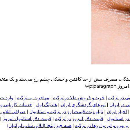
ستگی، مصرف بیش از حد کافئین و خشکی چشم رخ می‌دهد و یک متخ
wp:para
ی در ترکیه
|
خرید و فروش طلا در ترکیه
|
مهاجرت به ترکیه
|
واردات 
 در ایران
|
تورهای گردشگری ایران
|
هلدینگ اول
|
خدمات کاریابی و
اخبار ایران
|
تابلو زنده قیمت ارز در ترکیه و استانبول
|
صرافی آنلاین 
در استانبول
|
قیمت دلار امروز در ترکیه
|
قیمت دلار استانبول امروز
|
 یورو و لیر و ا
ر
زها در ترکیه
|
همه چیز اینجا (آنلاین شاپ ایرانیان)