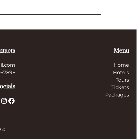
ntacts
Menu
il.com
Home
+123456789
Hotels
Tours
ocials
Tickets
Packages
X
Instagram
Facebook
© 2026 ایران توریست Iran Tourist. All rights reserved.