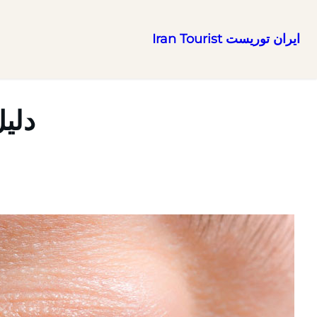
ایران توریست Iran Tourist
رفتن
به
محتوا
دلی