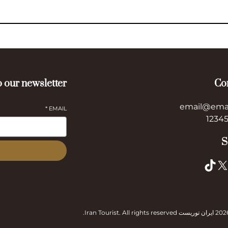
 our newsletter
Co
email@ema
*
EMAIL
S
TikTok