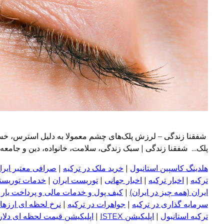
شفقنا زندگی – لرزش پلک‌های چشم معمولا به دلیل استرس، خ
پلک… شفقنا زندگی | سبک زندگی، سلامت، خانواده، دین و جامعه امروز graph
هلدینگ کاسپین استانبول
|
خرید ملک در ترکیه
|
صرافی معتبر ایران
ترکیه
|
اخبار ترکیه
|
اخبار جهانی
|
توریست ایران
|
خدمات توریستی
ایران (همه چیز در ایران)
|
کیف پول و خدمات مالی و پرداخت یار
|
سرمایه گذاری در ترکیه
|
جواهرات در ترکیه
|
نرخ لحظه ای ارزها 
ترکیه استانبول
|
اپلیکیشن ISTEX
|
اپلیکیشن قیمت لحظه ای دلار و