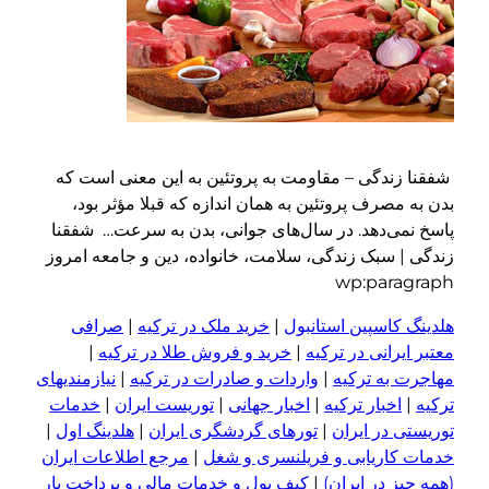
شفقنا زندگی – مقاومت به پروتئین به این معنی است که
بدن به مصرف پروتئین به همان اندازه که قبلا مؤثر بود،
پاسخ نمی‌دهد. در سال‌های جوانی، بدن به سرعت… شفقنا
زندگی | سبک زندگی، سلامت، خانواده، دین و جامعه امروز
wp:paragraph
هلدینگ کاسپین استانبول
|
خرید ملک در ترکیه
|
صرافی
معتبر ایرانی در ترکیه
|
خرید و فروش طلا در ترکیه
|
مهاجرت به ترکیه
|
واردات و صادرات در ترکیه
|
نیازمندیهای
ترکیه
|
اخبار ترکیه
|
اخبار جهانی
|
توریست ایران
|
خدمات
توریستی در ایران
|
تورهای گردشگری ایران
|
هلدینگ اول
|
خدمات کاریابی و فریلنسری و شغل
|
مرجع اطلاعات ایران
(همه چیز در ایران)
|
کیف پول و خدمات مالی و پرداخت یار