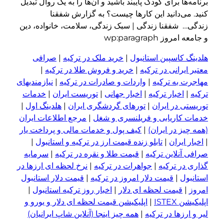
برنامه‌ها برای کودک پایبند باشید و آن‌ها را به یک روال تبدیل
کنید. می‌دانید این کارها چیست؟ به گزارش شفقنا
زندگی… شفقنا زندگی | سبک زندگی، سلامت، خانواده، دین
و جامعه امروز wp:paragraph
هلدینگ کاسپین استانبول
|
خرید ملک در ترکیه
|
صرافی
معتبر ایرانی در ترکیه
|
خرید و فروش طلا در ترکیه
|
مهاجرت به ترکیه
|
واردات و صادرات در ترکیه
|
نیازمندیهای
ترکیه
|
اخبار ترکیه
|
اخبار جهانی
|
توریست ایران
|
خدمات
توریستی در ایران
|
تورهای گردشگری ایران
|
هلدینگ اول
|
خدمات کاریابی و فریلنسری و شغل
|
مرجع اطلاعات ایران
(همه چیز در ایران)
|
کیف پول و خدمات مالی و پرداخت یار
|
اخبار ایران
|
تابلو زنده قیمت ارز در ترکیه و استانبول
|
صرافی آنلاین ترکیه
|
قیمت طلا و نقره در ترکیه
|
سرمایه
گذاری در ترکیه
|
جواهرات در ترکیه
|
نرخ لحظه ای ارزها در
استانبول
|
قیمت دلار امروز در ترکیه
|
قیمت دلار استانبول
امروز
|
قیمت لحظه ای دلار
|
اخبار روز ترکیه استانبول
|
اپلیکیشن ISTEX
|
اپلیکیشن قیمت لحظه ای دلار و یورو و
لیر و ا
ر
زها در ترکیه
|
همه چیز اینجا (آنلاین شاپ ایرانیان)