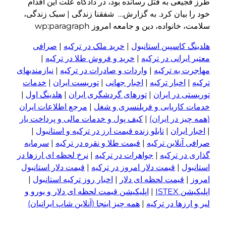
طرز فجیعی به قتل رسانده بود، در دادگاه علت این اقدام
خود را بیان کرد. به گزارش… شفقنا زندگی | سبک زندگی،
سلامت، خانواده، دین و جامعه امروز wp:paragraph
هلدینگ کاسپین استانبول
|
خرید ملک در ترکیه
|
صرافی
معتبر ایرانی در ترکیه
|
خرید و فروش طلا در ترکیه
|
مهاجرت به ترکیه
|
واردات و صادرات در ترکیه
|
نیازمندیهای
ترکیه
|
اخبار ترکیه
|
اخبار جهانی
|
توریست ایران
|
خدمات
توریستی در ایران
|
تورهای گردشگری ایران
|
هلدینگ اول
|
خدمات کاریابی و فریلنسری و شغل
|
مرجع اطلاعات ایران
(همه چیز در ایران)
|
کیف پول و خدمات مالی و پرداخت یار
|
اخبار ایران
|
تابلو زنده قیمت ارز در ترکیه و استانبول
|
صرافی آنلاین ترکیه
|
قیمت طلا و نقره در ترکیه
|
سرمایه
گذاری در ترکیه
|
جواهرات در ترکیه
|
نرخ لحظه ای ارزها در
استانبول
|
قیمت دلار امروز در ترکیه
|
قیمت دلار استانبول
امروز
|
قیمت لحظه ای دلار
|
اخبار روز ترکیه استانبول
|
اپلیکیشن ISTEX
|
اپلیکیشن قیمت لحظه ای دلار و یورو و
لیر و ا
ر
زها در ترکیه
|
همه چیز اینجا (آنلاین شاپ ایرانیان)