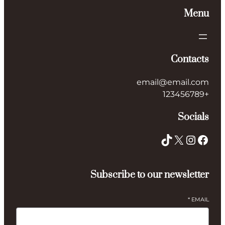
Co
email@ema
S
TikTok
Subscribe to our news