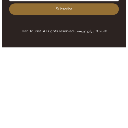
Subscribe
Iran To.