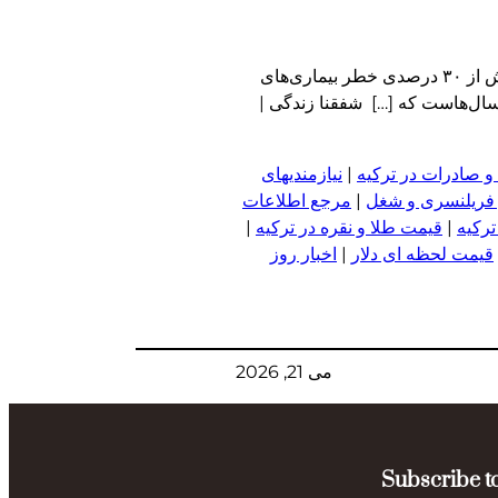
شفقنا زندگی – پژوهشگران در مطالعه‌ای که در «مجله پزشکی ورزشی بریتانیا» منتشر شده، اعلام کردند که برای رسیدن به کاهش بیش از ۳۰ درصدی خطر بیماری‌های
ز همشهری، سال‌هاست که […] شفقنا زندگی |
و صادرات در ترکیه
|
نیازمندیهای
 فریلنسری و شغل
|
مرجع اطلاعات
ترکیه
|
قیمت طلا و نقره در ترکیه
|
قیمت لحظه ای دلار
|
اخبار روز
می 21, 2026
Subscribe to