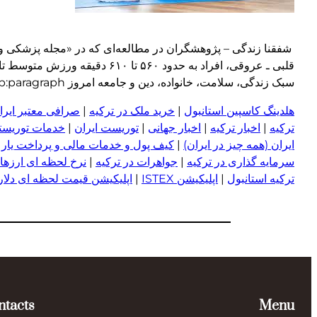
قلبی ـ عروقی، افراد به حدود ۰
سبک زندگی، سلامت، خانواده، دین و جامعه امروز wp:paragraph
هلدینگ کاسپین استانبول
|
خرید ملک در ترکیه
|
صرافی معتبر ایران
ترکیه
|
اخبار ترکیه
|
اخبار جهانی
|
توریست ایران
|
خدمات توریستی
ایران (همه چیز در ایران)
|
کیف پول و خدمات مالی و پرداخت یار
|
سرمایه گذاری در ترکیه
|
جواهرات در ترکیه
|
نرخ لحظه ای ارزها 
ترکیه استانبول
|
اپلیکیشن ISTEX
|
اپلیکیشن قیمت لحظه ای دلار و
ntacts
Menu