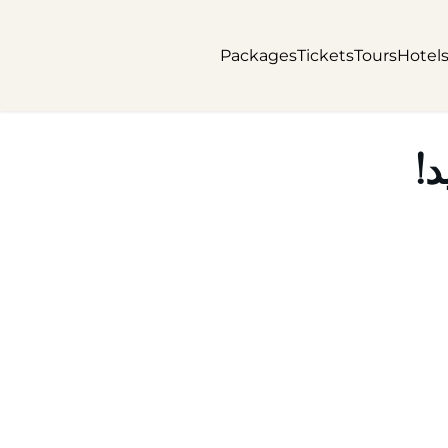
Packages
Tickets
Tours
Hotel
د!