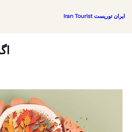
ایران توریست Iran Tourist
رفتن
به
محتوا
اگر