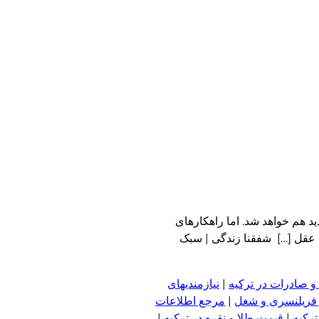
د هم خواهد شد. اما راهکارهای
ل عقل […] شفقنا زندگی | سبک
و صادرات در ترکیه
|
نیازمندیهای
 فریلنسری و شغل
|
مرجع اطلاعات
ترکیه
|
قیمت طلا و نقره در ترکیه
|