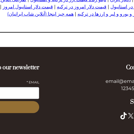
در استانبول
|
قیمت دلار امروز در ترکیه
|
قیمت دلار استانبول امروز
|
 یورو و لیر و ا
ر
زها در ترکیه
|
همه چیز اینجا (آنلاین شاپ ایرانیان)
 our newsletter
Co
email@ema
*
EMAIL
S
TikTok