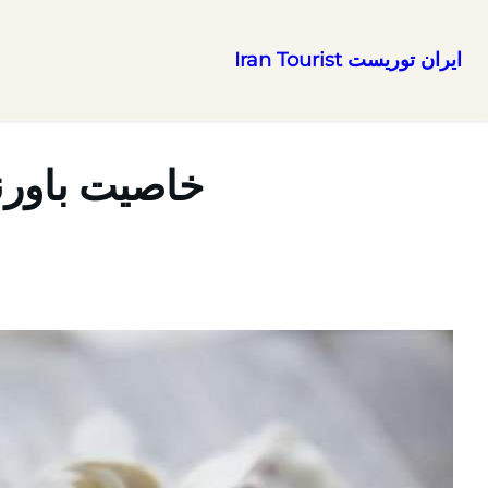
ایران توریست Iran Tourist
رفتن
به
محتوا
خاصیت باورنک