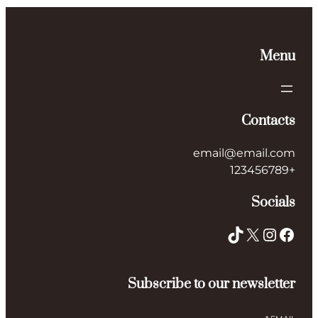
Men
Contact
email@email.co
+1234567
Social
TikTok
X
Instagram
Facebo
Subscribe to our newslette