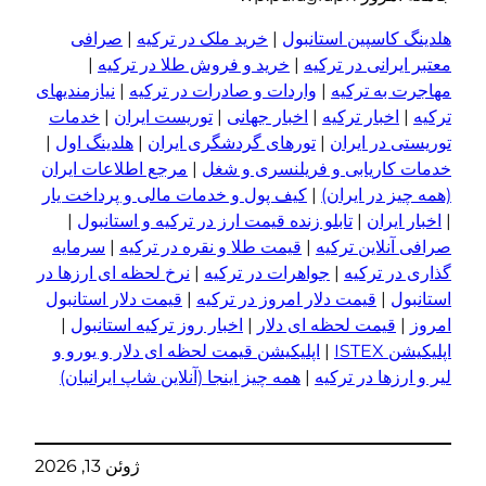
لدینگ کاسپین استانبول
|
خرید ملک در ترکیه
|
صرافی
عتبر ایرانی در ترکیه
|
خرید و فروش طلا در ترکیه
|
هاجرت به ترکیه
|
واردات و صادرات در ترکیه
|
نیازمندیهای
رکیه
|
اخبار ترکیه
|
اخبار جهانی
|
توریست ایران
|
خدمات
وریستی در ایران
|
تورهای گردشگری ایران
|
هلدینگ اول
|
دمات کاریابی و فریلنسری و شغل
|
مرجع اطلاعات ایران
همه چیز در ایران)
|
کیف پول و خدمات مالی و پرداخت یار
اخبار ایران
|
تابلو زنده قیمت ارز در ترکیه و استانبول
|
رافی آنلاین ترکیه
|
قیمت طلا و نقره در ترکیه
|
سرمایه
ذاری در ترکیه
|
جواهرات در ترکیه
|
نرخ لحظه ای ارزها در
ستانبول
|
قیمت دلار امروز در ترکیه
|
قیمت دلار استانبول
مروز
|
قیمت لحظه ای دلار
|
اخبار روز ترکیه استانبول
|
پلیکیشن ISTEX
|
اپلیکیشن قیمت لحظه ای دلار و یورو و
یر و ا
ر
زها در ترکیه
|
همه چیز اینجا (آنلاین شاپ ایرانیان)
ژوئن 13, 2026