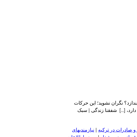
یندازد؟ نگران نشوید؛ این حرکات
دارد، […] شفقنا زندگی | سبک
و صادرات در ترکیه
|
نیازمندیهای