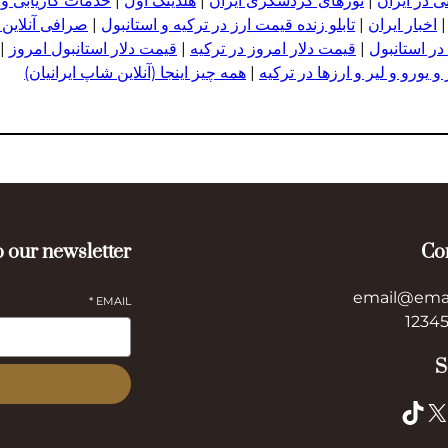
 در ایران
|
تورهای گردشگری ایران
|
هلدینگ اول
|
خدمات کاریابی و
اخبار ایران
|
تابلو زنده قیمت ارز در ترکیه و استانبول
|
صرافی آنلاین 
در استانبول
|
قیمت دلار امروز در ترکیه
|
قیمت دلار استانبول امروز
|
 یورو و لیر و ا
ر
زها در ترکیه
|
همه چیز اینجا (آنلاین شاپ ایرانیان)
 our newsletter
Co
email@ema
*
EMAIL
S
TikTok