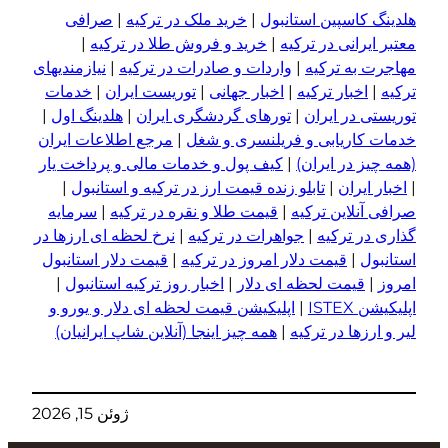
هلدینگ کاسپین استانبول
|
خرید ملک در ترکیه
|
صرافی
معتبر ایرانی در ترکیه
|
خرید و فروش طلا در ترکیه
|
مهاجرت به ترکیه
|
واردات و صادرات در ترکیه
|
نیازمندیهای
ترکیه
|
اخبار ترکیه
|
اخبار جهانی
|
توریست ایران
|
خدمات
توریستی در ایران
|
تورهای گردشگری ایران
|
هلدینگ اول
|
خدمات کاریابی و فریلنسری و شغل
|
مرجع اطلاعات ایران
(همه چیز در ایران)
|
کیف پول و خدمات مالی و پرداخت یار
|
اخبار ایران
|
تابلو زنده قیمت ارز در ترکیه و استانبول
|
صرافی آنلاین ترکیه
|
قیمت طلا و نقره در ترکیه
|
سرمایه
گذاری در ترکیه
|
جواهرات در ترکیه
|
نرخ لحظه ای ارزها در
استانبول
|
قیمت دلار امروز در ترکیه
|
قیمت دلار استانبول
امروز
|
قیمت لحظه ای دلار
|
اخبار روز ترکیه استانبول
|
اپلیکیشن ISTEX
|
اپلیکیشن قیمت لحظه ای دلار و یورو و
لیر و ا
ر
زها در ترکیه
|
همه چیز اینجا (آنلاین شاپ ایرانیان)
ژوئن 15, 2026