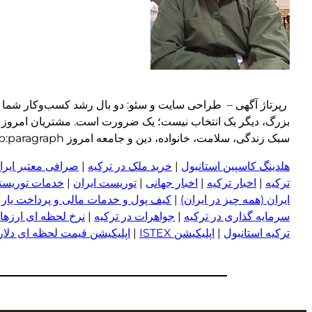
رپرتاژ آگهی – طراحی سایت و سئو: دو بال رشد کسب‌وکار شما د
بزرگ، دیگر یک انتخاب نیست؛ یک ضرورت است. مشتریان امروز پیش 
سبک زندگی، سلامت، خانواده، دین و جامعه امروز wp:paragraph
هلدینگ کاسپین استانبول
|
خرید ملک در ترکیه
|
صرافی معتبر ایران
ترکیه
|
اخبار ترکیه
|
اخبار جهانی
|
توریست ایران
|
خدمات توریستی
ایران (همه چیز در ایران)
|
کیف پول و خدمات مالی و پرداخت یار
|
سرمایه گذاری در ترکیه
|
جواهرات در ترکیه
|
نرخ لحظه ای ارزها 
ترکیه استانبول
|
اپلیکیشن ISTEX
|
اپلیکیشن قیمت لحظه ای دلار و