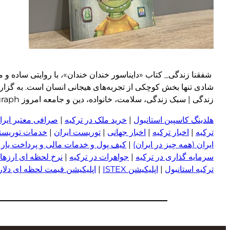
شفقنا زندگی_ کتاب «دایناسور خندان خندان»، با روایتی ساده 
شادی تنها بخش کوچکی از تجربه‌های هیجانی انسان است. به گزارش
زندگی | سبک زندگی، سلامت، خانواده، دین و جامعه امروز wp:paragraph
هلدینگ کاسپین استانبول
|
خرید ملک در ترکیه
|
صرافی معتبر ایران
ترکیه
|
اخبار ترکیه
|
اخبار جهانی
|
توریست ایران
|
خدمات توریستی
ایران (همه چیز در ایران)
|
کیف پول و خدمات مالی و پرداخت یار
|
سرمایه گذاری در ترکیه
|
جواهرات در ترکیه
|
نرخ لحظه ای ارزها 
ترکیه استانبول
|
اپلیکیشن ISTEX
|
اپلیکیشن قیمت لحظه ای دلار و