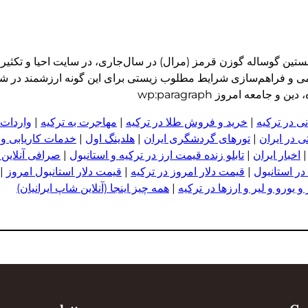
ن گوساله گوزن قرمز (مرال) در سال‌جاری، در سایت احیا و تکثیر پ
می و فراهم‌سازی شرایط مطلوب زیستی برای این گونه ارزشمند در 
معه امروز wp:paragraph
ی در ترکیه
|
خرید و فروش طلا در ترکیه
|
مهاجرت به ترکیه
|
واردات 
 در ایران
|
تورهای گردشگری ایران
|
هلدینگ اول
|
خدمات کاریابی و
اخبار ایران
|
تابلو زنده قیمت ارز در ترکیه و استانبول
|
صرافی آنلاین 
در استانبول
|
قیمت دلار امروز در ترکیه
|
قیمت دلار استانبول امروز
|
 یورو و لیر و ا
ر
زها در ترکیه
|
همه چیز اینجا (آنلاین شاپ ایرانیان)