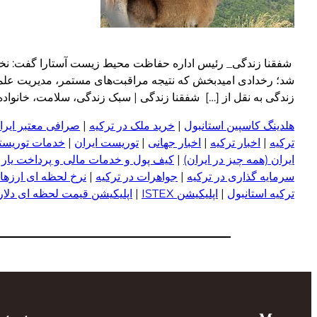
شفقنا زندگی_ رئیس اداره حفاظت محیط زیست آستارا گفت: نخستی
شد؛ رخدادی امیدبخش که نتیجه مراقبت‌های مستمر، مدیریت عل
زندگی به نقل از […] شفقنا زندگی | سبک زندگی، سلامت، خانواده، دین و جا
هلدینگ کاسپین استانبول
|
خرید ملک در ترکیه
|
صرافی معتبر ایران
ترکیه
|
اخبار ترکیه
|
اخبار جهانی
|
توریست ایران
|
خدمات توریستی
ایران (همه چیز در ایران)
|
کیف پول و خدمات مالی و پرداخت یار
|
سرمایه گذاری در ترکیه
|
جواهرات در ترکیه
|
نرخ لحظه ای ارزها 
ترکیه استانبول
|
اپلیکیشن ISTEX
|
اپلیکیشن قیمت لحظه ای دلار و