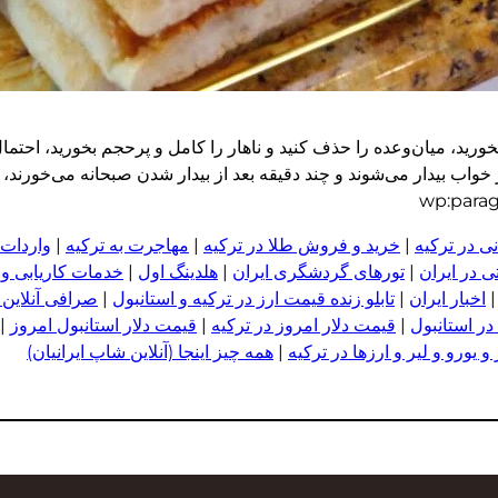
ید، میان‌وعده را حذف کنید و ناهار را کامل و پرحجم بخورید، احتم
اب بیدار می‌شوند و چند دقیقه بعد از بیدار شدن صبحانه می‌خورند، 
ی در ترکیه
|
خرید و فروش طلا در ترکیه
|
مهاجرت به ترکیه
|
واردات 
 در ایران
|
تورهای گردشگری ایران
|
هلدینگ اول
|
خدمات کاریابی و
اخبار ایران
|
تابلو زنده قیمت ارز در ترکیه و استانبول
|
صرافی آنلاین 
در استانبول
|
قیمت دلار امروز در ترکیه
|
قیمت دلار استانبول امروز
|
 یورو و لیر و ا
ر
زها در ترکیه
|
همه چیز اینجا (آنلاین شاپ ایرانیان)