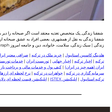
شفقنا زندگی_یک متخصص تغذیه معتقد است اگر صبحانه را دیر بخور
شفقنا زندگی به نقل از همشهری، بعضی افراد به عشق صبحانه از خو
زندگی | سبک زندگی، سلامت، خانواده، دین و جامعه امروز wp:paragraph
هلدینگ کاسپین استانبول
|
خرید ملک در ترکیه
|
صرافی معتبر ایران
ترکیه
|
اخبار ترکیه
|
اخبار جهانی
|
توریست ایران
|
خدمات توریستی
ایران (همه چیز در ایران)
|
کیف پول و خدمات مالی و پرداخت یار
|
سرمایه گذاری در ترکیه
|
جواهرات در ترکیه
|
نرخ لحظه ای ارزها 
ترکیه استانبول
|
اپلیکیشن ISTEX
|
اپلیکیشن قیمت لحظه ای دلار و