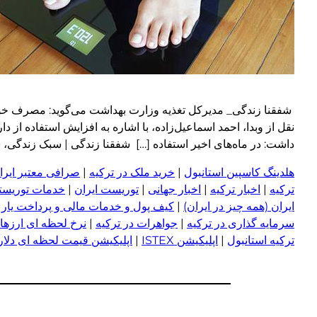
شفقنا زندگی_ مدیرکل تغذیه وزارت بهداشت می‌گوید: مصرف خودسر
نقل از وبدا، احمد اسماعیل‌زاده، با اشاره به افزایش استفاده ا
داشت: در ماه‌های اخیر استفاده […] شفقنا زندگی | سبک زندگی، سلامت، خ
هلدینگ کاسپین استانبول
|
خرید ملک در ترکیه
|
صرافی معتبر ایران
ترکیه
|
اخبار ترکیه
|
اخبار جهانی
|
توریست ایران
|
خدمات توریستی
ایران (همه چیز در ایران)
|
کیف پول و خدمات مالی و پرداخت یار
|
سرمایه گذاری در ترکیه
|
جواهرات در ترکیه
|
نرخ لحظه ای ارزها 
ترکیه استانبول
|
اپلیکیشن ISTEX
|
اپلیکیشن قیمت لحظه ای دلار و