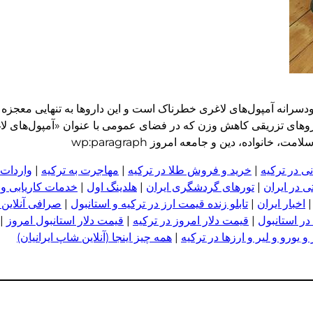
انه آمپول‌های لاغری خطرناک است و این داروها به تنهایی معجزه نم
ز داروهای تزریقی کاهش وزن که در فضای عمومی با عنوان «آمپول‌های ل
انواده، دین و جامعه امروز wp:paragraph
ی در ترکیه
|
خرید و فروش طلا در ترکیه
|
مهاجرت به ترکیه
|
واردات 
 در ایران
|
تورهای گردشگری ایران
|
هلدینگ اول
|
خدمات کاریابی و
اخبار ایران
|
تابلو زنده قیمت ارز در ترکیه و استانبول
|
صرافی آنلاین 
در استانبول
|
قیمت دلار امروز در ترکیه
|
قیمت دلار استانبول امروز
|
 یورو و لیر و ا
ر
زها در ترکیه
|
همه چیز اینجا (آنلاین شاپ ایرانیان)