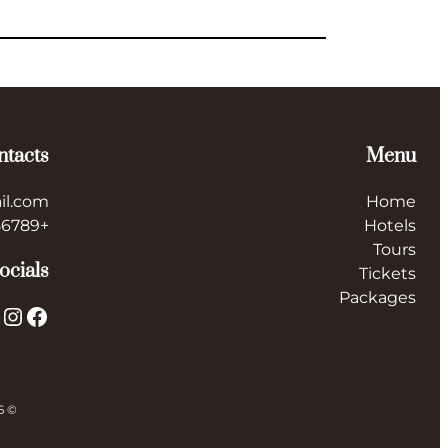
ntacts
Menu
il.com
Home
+123456789
Hotels
Tours
ocials
Tickets
Packages
X
Instagram
Facebook
© 2026 ایران توریست Iran Tourist. All rights reserved.