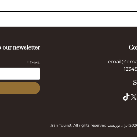
 our newsletter
Co
email@ema
*
EMAIL
S
TikTok