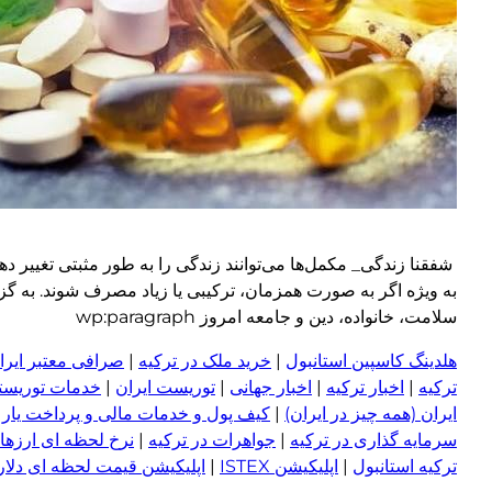
شفقنا زندگی_ مکمل‌ها می‌توانند زندگی را به طور مثبتی تغییر 
به ویژه اگر به صورت همزمان، ترکیبی یا زیاد مصرف شوند. به گز
سلامت، خانواده، دین و جامعه امروز wp:paragraph
هلدینگ کاسپین استانبول
|
خرید ملک در ترکیه
|
صرافی معتبر ایران
ترکیه
|
اخبار ترکیه
|
اخبار جهانی
|
توریست ایران
|
خدمات توریستی
ایران (همه چیز در ایران)
|
کیف پول و خدمات مالی و پرداخت یار
|
سرمایه گذاری در ترکیه
|
جواهرات در ترکیه
|
نرخ لحظه ای ارزها 
ترکیه استانبول
|
اپلیکیشن ISTEX
|
اپلیکیشن قیمت لحظه ای دلار و