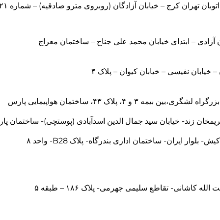
بان تهران کرج – خیابان آزادگان (روبروی مترو صادقیه) – شماره ۲۱ – برج ماهان، شرکت
 آزادی – ابتدای خیابان محمد علی جناح – ساختمان معراج
 – خیابان نفیسی – خیابان کیوان – پلاک ۴
ی،بین بیمه ۳ و ۴، پلاک ۴۳، ساختمان هواپیمایی پارس
کریمخان زند- خیابان سید جمال الدین اسدآبادی (پوستچی)- ساختمان پا
 بلوار ایران- ساختمان اداری بندرگاه- پلاک B28- واحد ۸
ت الله کاشانی- تقاطع سلیمی جهرمی- پلاک ۱۸۶ – طبقه ۵