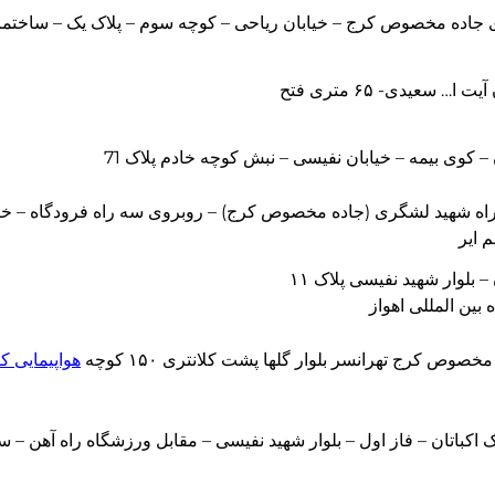
ای جاده مخصوص کرج – خیابان ریاحی – کوچه سوم – پلاک یک – ساختم
 ا… سعیدی- ۶۵ متری فتح
ن – کوی بیمه – خیابان نفیسی – نبش کوچه خادم پلاک 71
 ایر
 – بلوار شهید نفیسی پلاک ۱۱
 بین المللی اهواز
خصوص کرج تهرانسر بلوار گلها پشت کلانتری ۱۵۰ کوچه
هواپیمایی ک
 اکباتان – فاز اول – بلوار شهید نفیسی – مقابل ورزشگاه راه آهن –