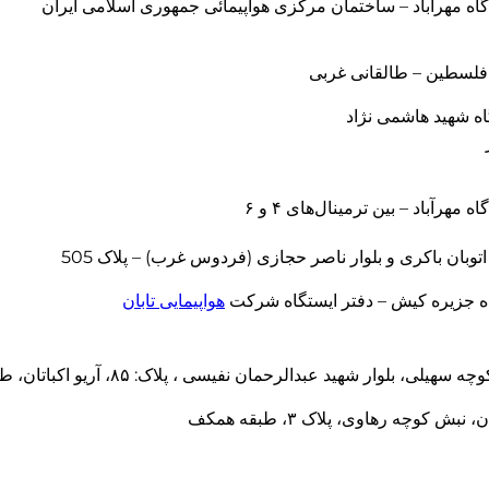
گاه مهرآباد – ساختمان مرکزی هواپیمائی جمهوری اسلامی ایران
 فلسطین – طالقانی غربی
ه شهید هاشمی نژاد
 مهرآباد – بین ترمینال‌های ۴ و ۶
اتوبان باکری و بلوار ناصر حجازی (فردوس غرب) – پلاک 505
ه جزیره کیش – دفتر ایستگاه شرکت
هواپیمایی تابان
یلی، بلوار شهید عبدالرحمان نفیسی ، پلاک: ۸۵، آریو اکباتان، طبقه ۵، واحد: ۵۰۱
 نبش کوچه رهاوی، پلاک ۳، طبقه همکف