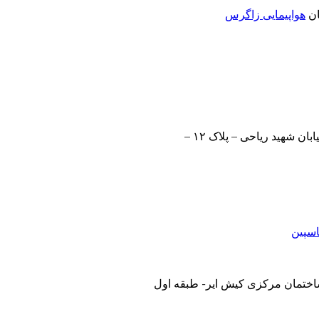
ان
هواپیمایی زاگرس
تهران – بزرگراه شهید لشگری (جاده مخصوص کرج) – روبروی سه راه فرودگاه – خیابان شهید ریاحی – پلاک ۱۲ –
اسپین
 ساختمان مرکزی کیش ایر- طبقه اول