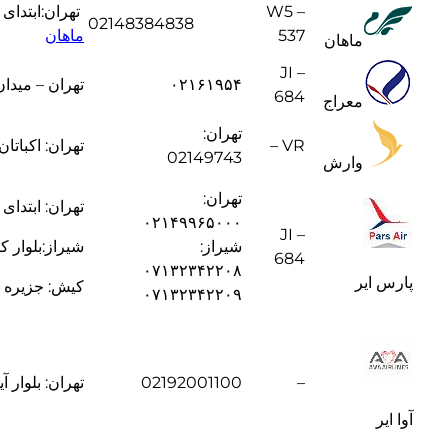
W5 –
تهران:ابتدای اتو
02148384838
537
ماهان
ماهان
JI –
۰۲۱۶۱۹۵۴
تهران – میدان
684
معراج
تهران:
VR –
تهران: اکباتان
02149743
وارش
تهران:
تهران: ابتدای بزرگراه لشگر
۰۲۱۴۹۹۶۵۰۰۰
JI –
شیراز:
شیراز:بلوار 
684
۰۷۱۳۲۳۴۲۲۰۸
پارس ایر
کیش: جزیره کیش-
۰۷۱۳۲۳۴۲۲۰۹
–
02192001100
تهران: بلوار آی
آوا ایر