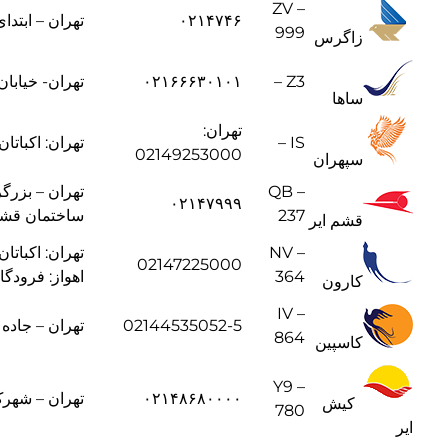
ZV –
۰۲۱۴۷۴۶
تهران – ابتد
999
زاگرس
Z3 –
۰۲۱۶۶۶۳۰۱۰۱
تهران- خیابان آیت
ساها
تهران:
IS –
تهران: اکباتا
02149253000
سپهران
QB –
۰۲۱۴۷۹۹۹
237
ساختمان قشم
قشم ایر
NV –
تهران: اکباتان
02147225000
364
اهواز: فرودگاه
کارون
IV –
02144535052-5
تهران – جاده م
864
کاسپین
Y9 –
۰۲۱۴۸۶۸۰۰۰۰
تهران – شهرک
کیش
780
ایر