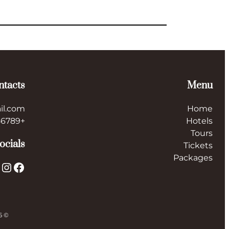
ntacts
Menu
il.com
Home
+123456789
Hotels
Tours
ocials
Tickets
Packages
X
Instagram
Facebook
© 2026 ایران توریست Iran Tourist. All rights reserved.