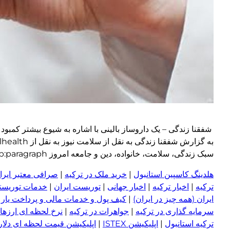
سبک زندگی، سلامت، خانواده، دین و جامعه امروز wp:paragraph
هلدینگ کاسپین استانبول
|
خرید ملک در ترکیه
|
صرافی معتبر ایران
ترکیه
|
اخبار ترکیه
|
اخبار جهانی
|
توریست ایران
|
خدمات توریستی
ایران (همه چیز در ایران)
|
کیف پول و خدمات مالی و پرداخت یار
|
سرمایه گذاری در ترکیه
|
جواهرات در ترکیه
|
نرخ لحظه ای ارزها 
ترکیه استانبول
|
اپلیکیشن ISTEX
|
اپلیکیشن قیمت لحظه ای دلار و