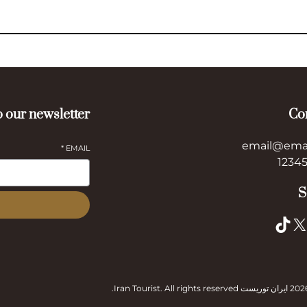
 our newsletter
Co
email@ema
*
EMAIL
S
TikTok