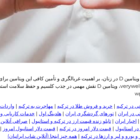
شفقنا زندگی – یک داروساز بالینی با اشاره به شیوع بیشتر کمبود ویتامین D در زنان، بر اهمیت غربالگری و
به گزارش شفقنا زندگی به نقل از سلامت نیوز به نقل از verywellhealth، ویتامین D نقش مهمی در
ی در ترکیه
|
خرید و فروش طلا در ترکیه
|
مهاجرت به ترکیه
|
واردات 
 در ایران
|
تورهای گردشگری ایران
|
هلدینگ اول
|
خدمات کاریابی و
اخبار ایران
|
تابلو زنده قیمت ارز در ترکیه و استانبول
|
صرافی آنلاین 
در استانبول
|
قیمت دلار امروز در ترکیه
|
قیمت دلار استانبول امروز
|
 یورو و لیر و ا
ر
زها در ترکیه
|
همه چیز اینجا (آنلاین شاپ ایرانیان)