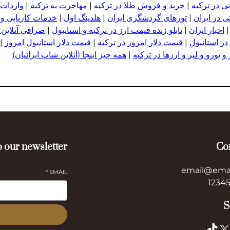
ی در ترکیه
|
خرید و فروش طلا در ترکیه
|
مهاجرت به ترکیه
|
واردات 
 در ایران
|
تورهای گردشگری ایران
|
هلدینگ اول
|
خدمات کاریابی و
اخبار ایران
|
تابلو زنده قیمت ارز در ترکیه و استانبول
|
صرافی آنلاین 
در استانبول
|
قیمت دلار امروز در ترکیه
|
قیمت دلار استانبول امروز
|
 یورو و لیر و ا
ر
زها در ترکیه
|
همه چیز اینجا (آنلاین شاپ ایرانیان)
 our newsletter
Co
email@ema
*
EMAIL
S
TikTok