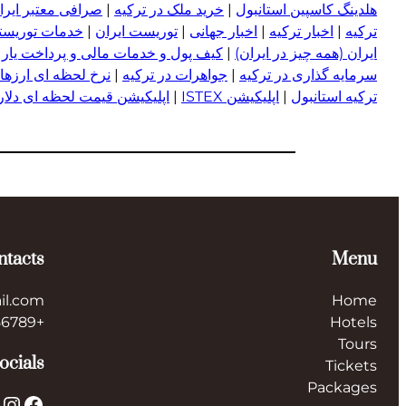
هلدینگ کاسپین استانبول
|
خرید ملک در ترکیه
|
صرافی معتبر ایران
ترکیه
|
اخبار ترکیه
|
اخبار جهانی
|
توریست ایران
|
خدمات توریستی
ایران (همه چیز در ایران)
|
کیف پول و خدمات مالی و پرداخت یار
|
سرمایه گذاری در ترکیه
|
جواهرات در ترکیه
|
نرخ لحظه ای ارزها 
ترکیه استانبول
|
اپلیکیشن ISTEX
|
اپلیکیشن قیمت لحظه ای دلار و
ntacts
Menu
il.com
Home
+123456789
Hotels
Tours
ocials
Tickets
Packages
X
Instagram
Facebook