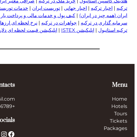
هلدینگ کاسپین استانبول
|
خرید ملک در ترکیه
|
صرافی معتبر ایران
ترکیه
|
اخبار ترکیه
|
اخبار جهانی
|
توریست ایران
|
خدمات توریستی
ایران (همه چیز در ایران)
|
کیف پول و خدمات مالی و پرداخت یار
|
سرمایه گذاری در ترکیه
|
جواهرات در ترکیه
|
نرخ لحظه ای ارزها 
ترکیه استانبول
|
اپلیکیشن ISTEX
|
اپلیکیشن قیمت لحظه ای دلار و
ntacts
Menu
il.com
Home
+123456789
Hotels
Tours
ocials
Tickets
Packages
X
Instagram
Facebook