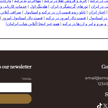
ی در ترکیه
|
خرید و فروش طلا در ترکیه
|
مهاجرت به ترکیه
|
واردات 
 در ایران
|
تورهای گردشگری ایران
|
هلدینگ اول
|
خدمات کاریابی و
اخبار ایران
|
تابلو زنده قیمت ارز در ترکیه و استانبول
|
صرافی آنلاین 
در استانبول
|
قیمت دلار امروز در ترکیه
|
قیمت دلار استانبول امروز
|
 یورو و لیر و ا
ر
زها در ترکیه
|
همه چیز اینجا (آنلاین شاپ ایرانیان)
 our newsletter
Co
email@ema
*
EMAIL
S
TikTok