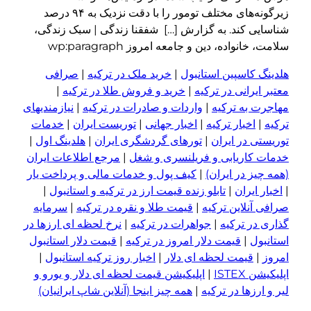
زیرگونه‌های مختلف تومور را با دقت نزدیک به ۹۴ درصد
یی کند. به گزارش […] شفقنا زندگی | سبک زندگی،
خانواده، دین و جامعه امروز wp:paragraph
گ کاسپین استانبول
|
خرید ملک در ترکیه
|
صرافی
 ایرانی در ترکیه
|
خرید و فروش طلا در ترکیه
|
ت به ترکیه
|
واردات و صادرات در ترکیه
|
نیازمندیهای
|
اخبار ترکیه
|
اخبار جهانی
|
توریست ایران
|
خدمات
تی در ایران
|
تورهای گردشگری ایران
|
هلدینگ اول
|
 کاریابی و فریلنسری و شغل
|
مرجع اطلاعات ایران
چیز در ایران)
|
کیف پول و خدمات مالی و پرداخت یار
ر ایران
|
تابلو زنده قیمت ارز در ترکیه و استانبول
|
 آنلاین ترکیه
|
قیمت طلا و نقره در ترکیه
|
سرمایه
 در ترکیه
|
جواهرات در ترکیه
|
نرخ لحظه ای ارزها در
بول
|
قیمت دلار امروز در ترکیه
|
قیمت دلار استانبول
|
قیمت لحظه ای دلار
|
اخبار روز ترکیه استانبول
|
 ISTEX
|
اپلیکیشن قیمت لحظه ای دلار و یورو و
ا
ر
زها در ترکیه
|
همه چیز اینجا (آنلاین شاپ ایرانیان)