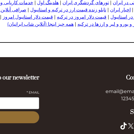
 در ایران
|
تورهای گردشگری ایران
|
هلدینگ اول
|
خدمات کاریابی و
اخبار ایران
|
تابلو زنده قیمت ارز در ترکیه و استانبول
|
صرافی آنلاین 
در استانبول
|
قیمت دلار امروز در ترکیه
|
قیمت دلار استانبول امروز
|
 یورو و لیر و ا
ر
زها در ترکیه
|
همه چیز اینجا (آنلاین شاپ ایرانیان)
 our newsletter
Co
email@ema
*
EMAIL
S
TikTok