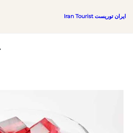
ایران توریست Iran Tourist
رفتن
به
محتوا
ت