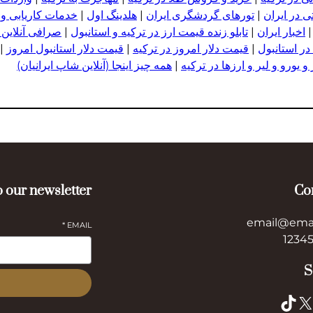
 در ایران
|
تورهای گردشگری ایران
|
هلدینگ اول
|
خدمات کاریابی و
اخبار ایران
|
تابلو زنده قیمت ارز در ترکیه و استانبول
|
صرافی آنلاین 
در استانبول
|
قیمت دلار امروز در ترکیه
|
قیمت دلار استانبول امروز
|
 یورو و لیر و ا
ر
زها در ترکیه
|
همه چیز اینجا (آنلاین شاپ ایرانیان)
 our newsletter
Co
email@ema
*
EMAIL
S
TikTok