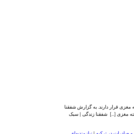
ه مغزی قرار دارند. به گزارش شفقنا
اه با آئورا دارند، ۷۳ درصد بیشتر در معرض خطر سکته مغزی […] شفقنا زندگی | سبک
و صادرات در ترکیه
|
نیازمندیهای