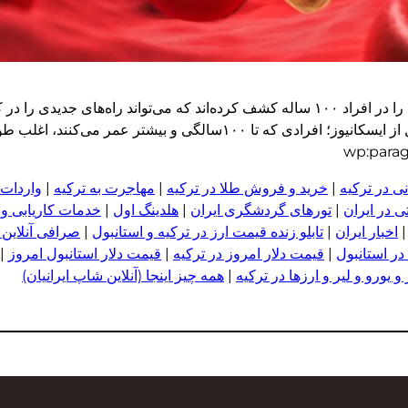
شفقنا زندگی_ دانشمندان آمریکایی یک نشانه خونی منحصربه‌فرد را در افراد ۱۰۰ ساله کشف کرده‌اند که می
سالم‌تر و زندگی طولانی‌تر باز کند. به گزارش شفقنا زندگی به نقل از ایسکانیوز؛ افرادی
ی در ترکیه
|
خرید و فروش طلا در ترکیه
|
مهاجرت به ترکیه
|
واردات 
 در ایران
|
تورهای گردشگری ایران
|
هلدینگ اول
|
خدمات کاریابی و
اخبار ایران
|
تابلو زنده قیمت ارز در ترکیه و استانبول
|
صرافی آنلاین 
در استانبول
|
قیمت دلار امروز در ترکیه
|
قیمت دلار استانبول امروز
|
 یورو و لیر و ا
ر
زها در ترکیه
|
همه چیز اینجا (آنلاین شاپ ایرانیان)